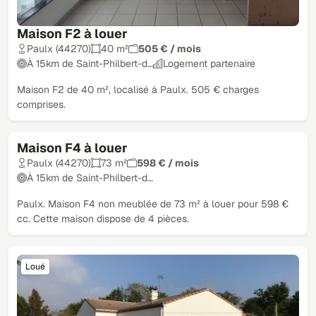
Maison F2 à louer
Paulx (44270)
40 m²
505 € / mois
À 15km de Saint-Philbert-d…
Logement partenaire
Maison F2 de 40 m², localisé à Paulx. 505 € charges
comprises.
Maison F4 à louer
Loué
Paulx (44270)
73 m²
598 € / mois
À 15km de Saint-Philbert-d…
Paulx. Maison F4 non meublée de 73 m² à louer pour 598 €
cc. Cette maison dispose de 4 pièces.
Loué