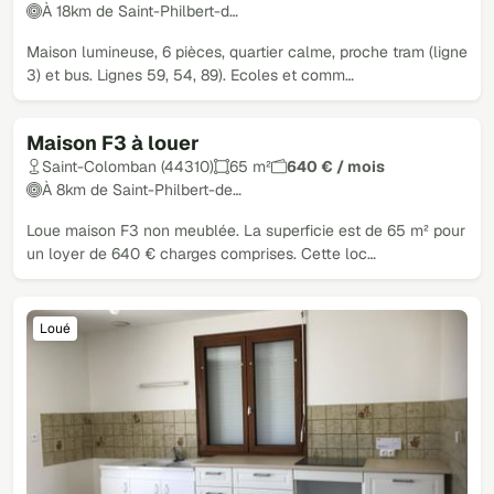
À 18km de Saint-Philbert-d…
Maison lumineuse, 6 pièces, quartier calme, proche tram (ligne
3) et bus. Lignes 59, 54, 89). Ecoles et comm…
Maison F3 à louer
Loué
Saint-Colomban (44310)
65 m²
640 € / mois
À 8km de Saint-Philbert-de…
Loue maison F3 non meublée. La superficie est de 65 m² pour
un loyer de 640 € charges comprises. Cette loc…
Loué