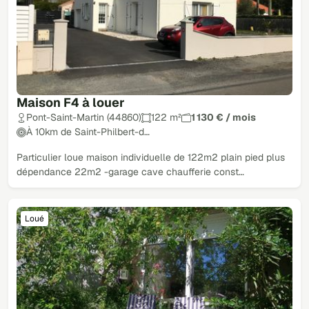
Maison F4 à louer
Pont-Saint-Martin (44860)
122 m²
1 130 € / mois
À 10km de Saint-Philbert-d…
Particulier loue maison individuelle de 122m2 plain pied plus
dépendance 22m2 -garage cave chaufferie const…
Loué