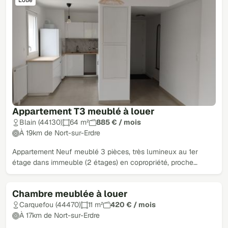
Appartement T3 meublé à louer
Blain (44130)
64 m²
885 € / mois
À 19km de Nort-sur-Erdre
Appartement Neuf meublé 3 pièces, très lumineux au 1er
étage dans immeuble (2 étages) en copropriété, proche…
Chambre meublée à louer
Loué
Carquefou (44470)
11 m²
420 € / mois
À 17km de Nort-sur-Erdre