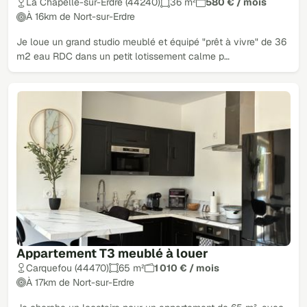
La Chapelle-sur-Erdre (44240)
36 m²
580 € / mois
À 16km de Nort-sur-Erdre
Je loue un grand studio meublé et équipé "prêt à vivre" de 36
m2 eau RDC dans un petit lotissement calme p…
Appartement T3 meublé à louer
Carquefou (44470)
65 m²
1 010 € / mois
À 17km de Nort-sur-Erdre