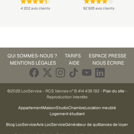
Note : 4,4 sur 5 —
Note : 4,1 sur 5 —
4 202 avis clients
92 926 avis clients
QUI SOMMES-NOUS ?
TARIFS
ESPACE PRESSE
MENTIONS LÉGALES
AIDE
NOUS ÉCRIRE
©2026 LocService - RCS Vannes n° B 414 438 192 -
Plan du site
-
Reproduction interdite
Appartement
Maison
Studio
Chambre
Location meublé
Logement étudiant
Blog LocService
Avis LocService
Générateur de quittances de loyer