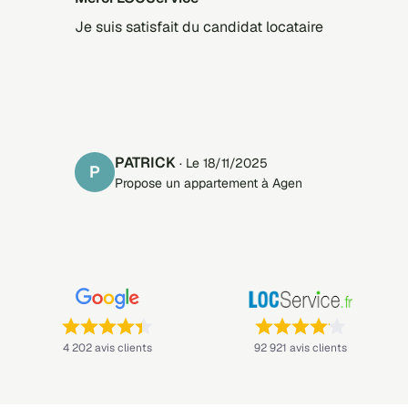
Je suis satisfait du candidat locataire
PATRICK
· Le 18/11/2025
P
Propose un appartement à Agen
Note : 4,4 sur 5 —
Note : 4,1 sur 5 —
4 202 avis clients
92 921 avis clients