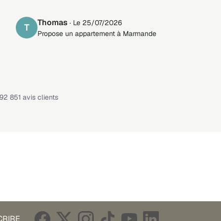
Thomas
· Le 25/07/2026
T
Propose un appartement à Marmande
Note : 4,1 sur 5 —
92 851 avis clients
CRIRE