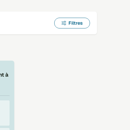
Filtres
nt à