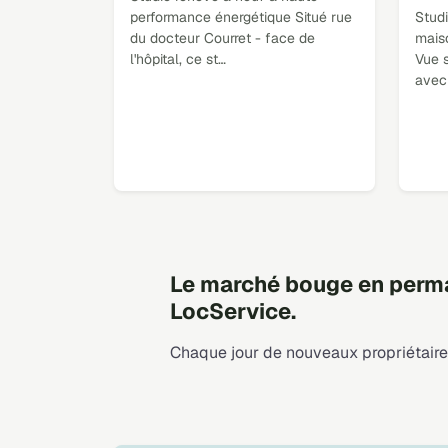
performance énergétique Situé rue
Stud
du docteur Courret - face de
mais
l'hôpital, ce st…
Vue s
avec
Le marché bouge en perma
LocService.
Chaque jour de nouveaux propriétaires