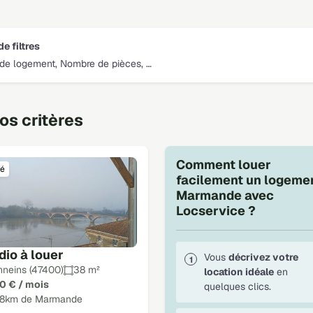
de filtres
de logement, Nombre de pièces, …
s critères
Comment louer
é
facilement un logeme
Marmande avec
Locservice ?
dio à louer
Vous
décrivez votre
nneins (47400)
38 m²
location idéale
en
0 € / mois
quelques clics.
18km de Marmande