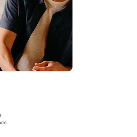
e
nde