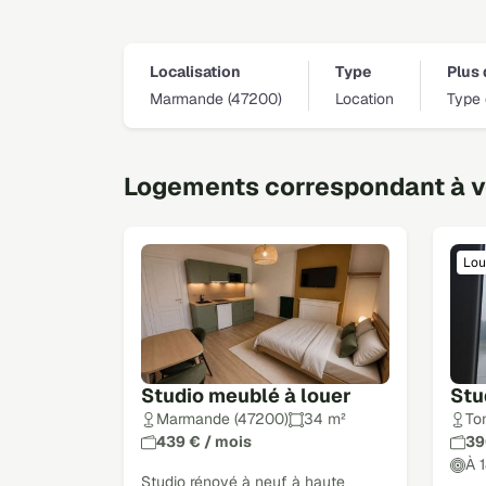
Localisation
Type
Plus 
Marmande (47200)
Location
Type 
Logements correspondant à vo
Lou
Studio meublé à louer
Stu
Marmande (47200)
34 m²
To
439 € / mois
39
À 
Studio rénové à neuf à haute