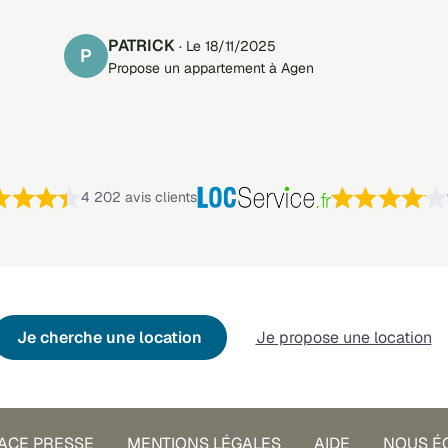
PATRICK
· Le 18/11/2025
P
Propose un appartement à Agen
Note : 4,4 sur 5 —
4 202 avis clients
Je cherche une location
Je propose une location
ACE PRESSE
MENTIONS LÉGALES
AIDE
NOUS É