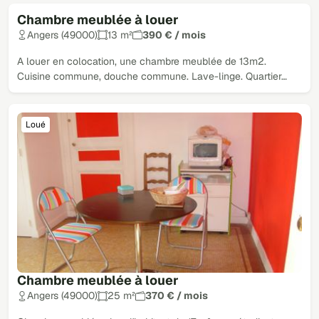
Chambre meublée à louer
Loué
Angers (49000)
13 m²
390 € / mois
A louer en colocation, une chambre meublée de 13m2.
Cuisine commune, douche commune. Lave-linge. Quartier…
Loué
Chambre meublée à louer
Angers (49000)
25 m²
370 € / mois