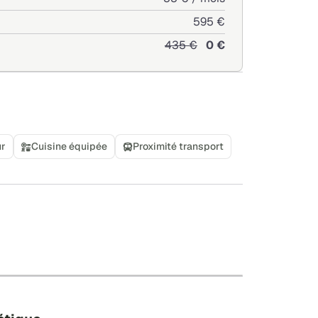
595 €
435 €
0 €
ur
Cuisine équipée
Proximité transport
+
−
Leaflet
|
©
OpenStreetMap