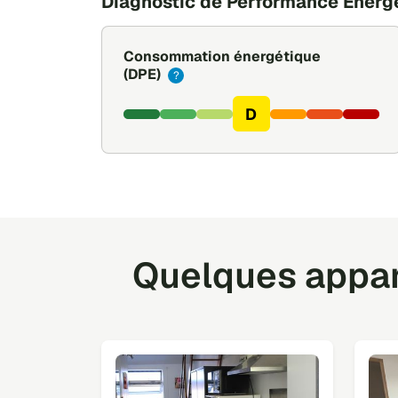
Diagnostic de Performance Énerg
Consommation énergétique
(DPE)
?
D
Quelques appart