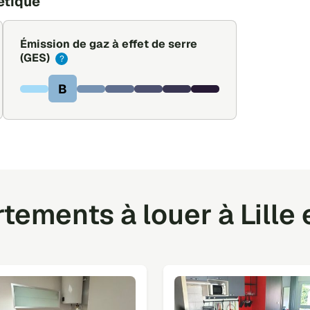
étique
Émission de gaz à effet de serre
(GES)
?
B
ements à louer à Lille 