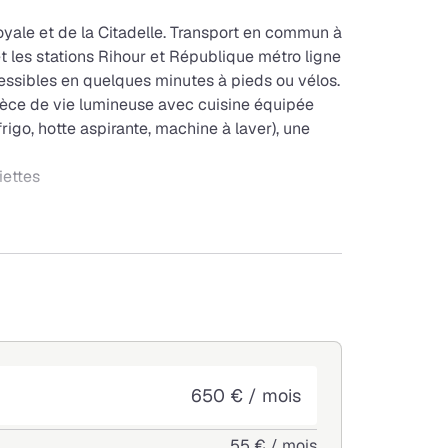
Royale et de la Citadelle. Transport en commun à
t les stations Rihour et République métro ligne
cessibles en quelques minutes à pieds ou vélos.
èce de vie lumineuse avec cuisine équipée
rigo, hotte aspirante, machine à laver), une
iettes
tretien et chauffage des parties communes,
s
650 € / mois
55 € / mois