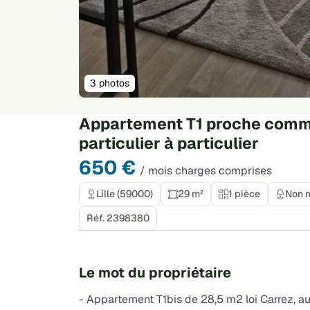
3 photos
Appartement T1 proche commer
particulier à particulier
650 €
/ mois charges comprises
Lille (59000)
29 m²
1 pièce
Non 
Réf. 2398380
Le mot du propriétaire
- Appartement T1bis de 28,5 m2 loi Carrez, au