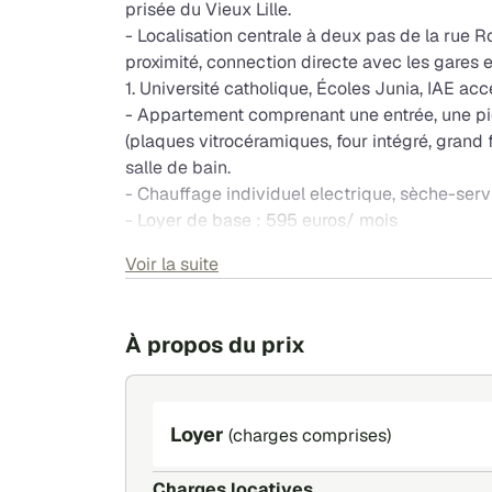
prisée du Vieux Lille.
- Localisation centrale à deux pas de la rue 
proximité, connection directe avec les gares e
1. Université catholique, Écoles Junia, IAE ac
- Appartement comprenant une entrée, une pi
(plaques vitrocéramiques, four intégré, grand f
salle de bain.
- Chauffage individuel electrique, sèche-serv
- Loyer de base : 595 euros/ mois
- Loyer de référence majoré: 598 euros/ mois
Voir la suite
- Provisions sur charges (dont eau froide, en
ascenceur) : 55 euros / mois
- Loyer Charges Comprises : 650 euros / moi
À propos du prix
- Dépôt de Garantie : 595 euros.
Loyer
(charges comprises)
Charges locatives