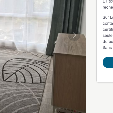
ET to
reche
Sur L
conta
certi
seule
Suivante
durée
Sans