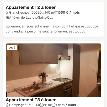
Appartement T2 à louer
Loué
Grandfresnoy (60680)
40 m²
550 € / mois
À 10km de Lacroix-Saint-Ou…
Logement en sous sol d une maison dont l étage est occupé
conviendrai à personne seul le logement est tout d…
Loué
Appartement T3 à louer
Compiègne (60200)
68 m²
775 € / mois