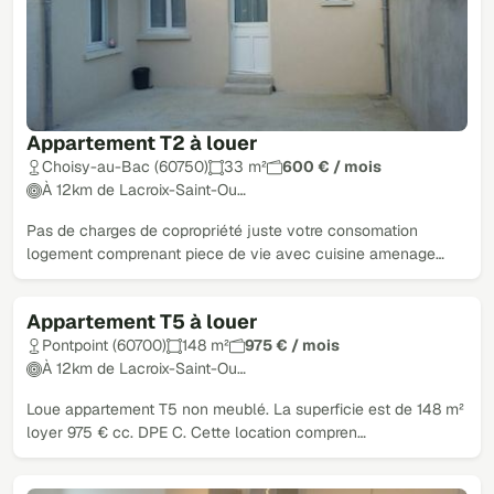
Appartement T2 à louer
Choisy-au-Bac (60750)
33 m²
600 € / mois
À 12km de Lacroix-Saint-Ou…
Pas de charges de copropriété juste votre consomation
logement comprenant piece de vie avec cuisine amenage…
Appartement T5 à louer
Loué
Pontpoint (60700)
148 m²
975 € / mois
À 12km de Lacroix-Saint-Ou…
Loue appartement T5 non meublé. La superficie est de 148 m²
loyer 975 € cc. DPE C. Cette location compren…