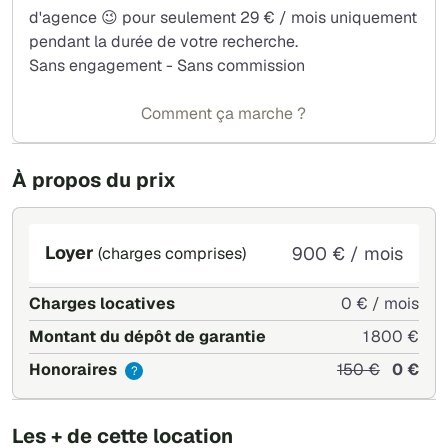
d'agence 😉 pour seulement 29 € / mois uniquement
Chauffage électrique individuel.
pendant la durée de votre recherche.
Loyer: 900 €/mois, eau et autres charges de copropriété
Sans engagement - Sans commission
comprises, hors électricité, téléphone, box, internet.
Zone soumise à encadrement des loyers : loyer de
Comment ça marche ?
référence majoré : 534 € hors charges, complément de
loyer incluant les charges, le standing de l'immeuble, la
qualité et le sur-équipement de la chambre : 366 €
À propos du prix
Montant du dépôt de garantie : 1 800 €.
Loyer
900 € / mois
(charges comprises)
Charges locatives
0 € / mois
Montant du dépôt de garantie
1 800 €
Honoraires
150 €
0 €
?
Les + de cette location