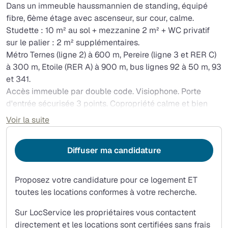
Dans un immeuble haussmannien de standing, équipé
fibre, 6ème étage avec ascenseur, sur cour, calme.
Studette : 10 m² au sol + mezzanine 2 m² + WC privatif
sur le palier : 2 m² supplémentaires.
Métro Ternes (ligne 2) à 600 m, Pereire (ligne 3 et RER C)
à 300 m, Etoile (RER A) à 900 m, bus lignes 92 à 50 m, 93
et 341.
Accès immeuble par double code. Visiophone. Porte
d'entrée sécurisée 3 points. Copropriété calme et bien
entretenue.
Voir la suite
Exposition sud-est. Rénovation complète : 2026.
Cuisine équipée (four micro-ondes combiné, plaques à
Diffuser ma candidature
induction, frigo avec compartiment congélateur), fenêtre
double vitrage sur courette.
Tablette pour repas, coin bureau, nombreux rangements.
Proposez votre candidature pour ce logement ET
Canapé.
toutes les locations conformes à votre recherche.
Cabine de douche à l'italienne
Sur LocService les propriétaires vous contactent
Lit en mezzanine 90 x 200.
directement et les locations sont certifiées sans frais
WC privatif classique sur palier, équipé lave-linge 5 kg.