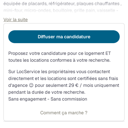
équipée de placards, réfrigérateur, plaques chauffantes ,
mini-four, micro-ondes, bouilloire, grille pain, vaisselle -
une salle de douche (avec wc), comportant un lave-linge.
Voir la suite
Le studio est au 3ème ( dernier étage) avec ascenseur. La
copropriété est dotée d'un gardien habitant sur place.
Diffuser ma candidature
Coût mensuel ( payable en début de mois) 1055 €
incluant : loyer de référence majoré 900€ - provisions
pour charges 155€ incluant chauffage, eau chaude et
Proposez votre candidature pour ce logement ET
fibre - Animaux non acceptés. Zone soumise à
toutes les locations conformes à votre recherche.
encadrement de loyer. Bail étudiant ( 9 mois) - Caution et
Sur LocService les propriétaires vous contactent
dépôt de garantie (2 mois HC) demandés .
directement et les locations sont certifiées sans frais
d'agence 😉 pour seulement 29 € / mois uniquement
pendant la durée de votre recherche.
Sans engagement - Sans commission
Comment ça marche ?