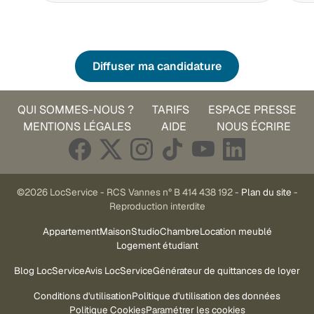
Diffuser ma candidature
QUI SOMMES-NOUS ?
TARIFS
ESPACE PRESSE
MENTIONS LÉGALES
AIDE
NOUS ÉCRIRE
©2026 LocService - RCS Vannes n° B 414 438 192 -
Plan du site
-
Reproduction interdite
Appartement
Maison
Studio
Chambre
Location meublé
Logement étudiant
Blog LocService
Avis LocService
Générateur de quittances de loyer
Conditions d'utilisation
Politique d'utilisation des données
Politique Cookies
Paramétrer les cookies