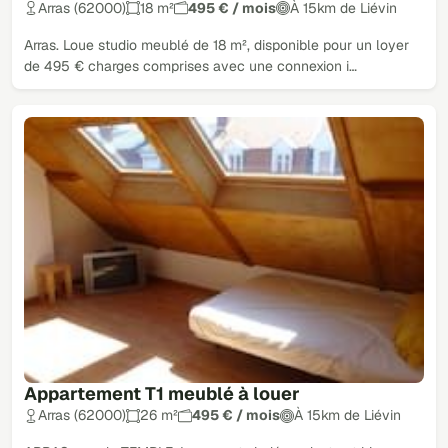
Arras (62000)
18 m²
495 € / mois
À 15km de Liévin
Arras. Loue studio meublé de 18 m², disponible pour un loyer
de 495 € charges comprises avec une connexion i…
Appartement T1 meublé à louer
Arras (62000)
26 m²
495 € / mois
À 15km de Liévin