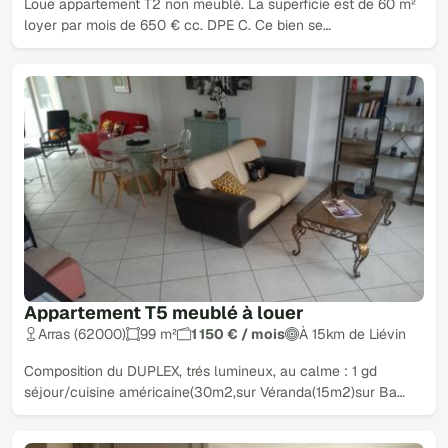
Loue appartement T2 non meublé. La superficie est de 60 m²
loyer par mois de 650 € cc. DPE C. Ce bien se…
Appartement T5 meublé à louer
Arras (62000)
99 m²
1 150 € / mois
À 15km de Liévin
Composition du DUPLEX, trés lumineux, au calme : 1 gd
séjour/cuisine américaine(30m2,sur Véranda(15m2)sur Ba…