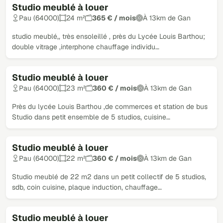
Studio meublé à louer
Loué
Pau (64000)
24 m²
365 € / mois
À 13km de Gan
studio meublé,, très ensoleillé , près du Lycée Louis Barthou;
double vitrage ,interphone chauffage individu…
Studio meublé à louer
Loué
Pau (64000)
23 m²
360 € / mois
À 13km de Gan
Près du lycée Louis Barthou ,de commerces et station de bus
Studio dans petit ensemble de 5 studios, cuisine…
Studio meublé à louer
Loué
Pau (64000)
22 m²
360 € / mois
À 13km de Gan
Studio meublé de 22 m2 dans un petit collectif de 5 studios,
sdb, coin cuisine, plaque induction, chauffage…
Studio meublé à louer
Loué