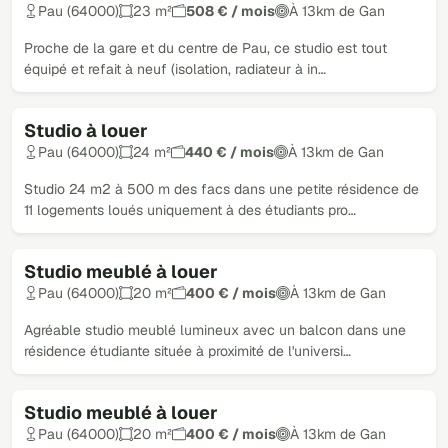
Pau (64000)
23 m²
508 € / mois
À 13km de Gan
Proche de la gare et du centre de Pau, ce studio est tout
équipé et refait à neuf (isolation, radiateur à in…
Studio à louer
Loué
Pau (64000)
24 m²
440 € / mois
À 13km de Gan
Studio 24 m2 à 500 m des facs dans une petite résidence de
11 logements loués uniquement à des étudiants pro…
Studio meublé à louer
Loué
Pau (64000)
20 m²
400 € / mois
À 13km de Gan
Agréable studio meublé lumineux avec un balcon dans une
résidence étudiante située à proximité de l'universi…
Studio meublé à louer
Loué
Pau (64000)
20 m²
400 € / mois
À 13km de Gan