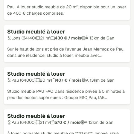
Pau. À louer studio meublé de 20 m², disponible pour un loyer
de 400 € charges comprises.
Studio meublé à louer
Loué
Lons (64140)
21 m²
430 € / mois
À 13km de Gan
Sur le haut de lons et près de l'avenue Jean Mermoz de Pau,
dans une résidence, studio à louer, meublé avec…
Studio meublé à louer
Loué
Pau (64000)
20 m²
407 € / mois
À 13km de Gan
Studio meublé PAU FAC Dans résidence privée à 5 minutes à
pied des écoles supérieures : Groupe ESC Pau, IAE…
Studio meublé à louer
Loué
Pau (64000)
21 m²
570 € / mois
À 13km de Gan
À louer, agréable studio meublé de **21 m²**, rénové, situé