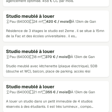
agencement optimisé. 458 € CC par mois.
Studio meublé à louer
Loué
Pau (64000)
24 m²
420 € / mois
À 13km de Gan
Résidence de 3 étages le studio est 2eme . il se situe à 15mn
de la Fac et des écoles universitaires . il es…
Studio meublé à louer
Loué
Pau (64000)
18 m²
370 € / mois
À 13km de Gan
Studio meublé avec kitchenette (plaque électrique), SDB
(douche et WC), balcon, place de parking. accès rési
Studio meublé à louer
Loué
Pau (64000)
21 m²
355 € / mois
À 13km de Gan
A louer un studio dans un petit immeuble de 4 studios
réservés à des étudiants. il est très lumineux , compo…