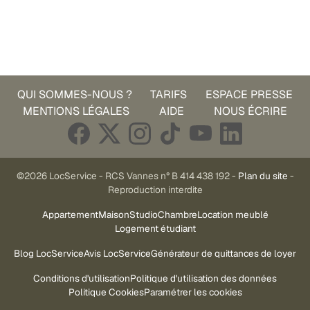
QUI SOMMES-NOUS ?
TARIFS
ESPACE PRESSE
MENTIONS LÉGALES
AIDE
NOUS ÉCRIRE
©2026 LocService - RCS Vannes n° B 414 438 192 -
Plan du site
-
Reproduction interdite
Appartement
Maison
Studio
Chambre
Location meublé
Logement étudiant
Blog LocService
Avis LocService
Générateur de quittances de loyer
Conditions d'utilisation
Politique d'utilisation des données
Politique Cookies
Paramétrer les cookies