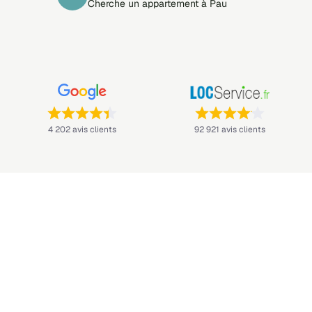
Cherche un appartement à Pau
Note : 4,4 sur 5 —
Note : 4,1 sur 5 —
4 202 avis clients
92 921 avis clients