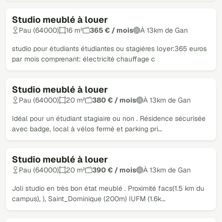
Studio meublé à louer
Loué
Pau (64000)
16 m²
365 € / mois
À 13km de Gan
studio pour étudiants étudiantes ou stagiéres loyer:365 euros
par mois comprenant: électricité chauffage c
Studio meublé à louer
Loué
Pau (64000)
20 m²
380 € / mois
À 13km de Gan
Idéal pour un étudiant stagiaire ou non . Résidence sécurisée
avec badge, local à vélos fermé et parking pri…
Studio meublé à louer
Loué
Pau (64000)
20 m²
390 € / mois
À 13km de Gan
Joli studio en très bon état meublé . Proximité facs(1.5 km du
campus), ), Saint_Dominique (200m) IUFM (1.6k…