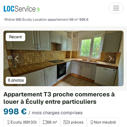
Rhône (69)
Écully
Location appartement 68 m² 998 €
Récent
Précédente
Suivant
6 photos
Appartement T3 proche commerces à
louer à Écully entre particuliers
998 €
/ mois charges comprises
Écully (69130)
68 m²
3 pièces
Non meublé