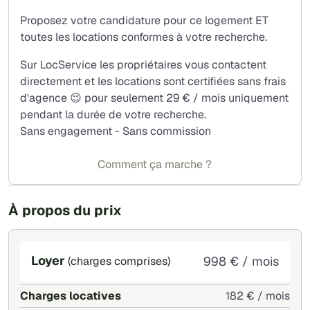
compteur individuel. Les travaux DPE sont en cours et
Proposez votre candidature pour ce logement ET
devraient faire passer le DPE de E à C. Un dossier
toutes les locations conformes à votre recherche.
complet avec garants sera demandés.
Sur LocService les propriétaires vous contactent
directement et les locations sont certifiées sans frais
d'agence 😉 pour seulement 29 € / mois uniquement
pendant la durée de votre recherche.
Sans engagement - Sans commission
Comment ça marche ?
À propos du prix
Loyer
998 € / mois
(charges comprises)
Charges locatives
182 € / mois