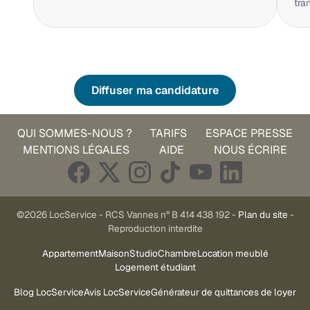
tra
Diffuser ma candidature
QUI SOMMES-NOUS ?
TARIFS
ESPACE PRESSE
MENTIONS LÉGALES
AIDE
NOUS ÉCRIRE
©2026 LocService - RCS Vannes n° B 414 438 192 -
Plan du site
-
Reproduction interdite
Appartement
Maison
Studio
Chambre
Location meublé
Logement étudiant
Blog LocService
Avis LocService
Générateur de quittances de loyer