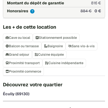
Montant du dépôt de garantie
816 €
Honoraires
884 €
0 €
?
Les + de cette location
Cave ou local
Stationnement possible
Balcon ou terrasse
Baignoire
Sans vis-à-vis
Grand séjour
Cuisine équipée
Proximité transport
Cuisine indépendante
Proximité commerce
+
Découvrez votre quartier
−
Écully (69130)
Leaflet
|
©
OpenStreetMap