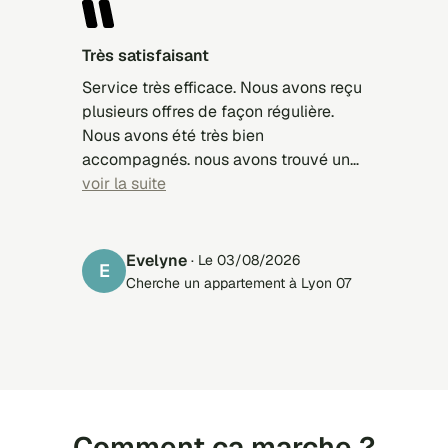
Très satisfaisant
Service très efficace. Nous avons reçu
plusieurs offres de façon régulière.
Nous avons été très bien
accompagnés. nous avons trouvé un
appartement pour notre fille. Merci.
voir la suite
Evelyne
· Le 03/08/2026
E
Cherche un appartement à Lyon 07
Comment ça marche ?