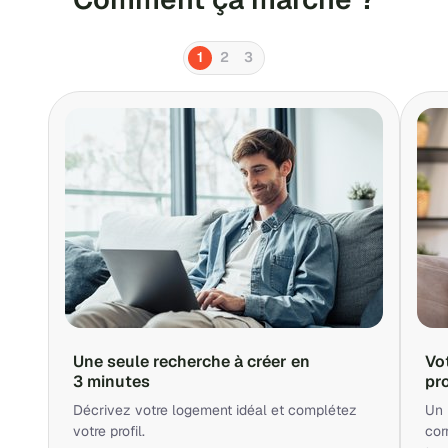
1
2
3
Une seule recherche à créer en
Vo
3 minutes
pr
Décrivez votre logement idéal et complétez
Un 
votre profil.
cor