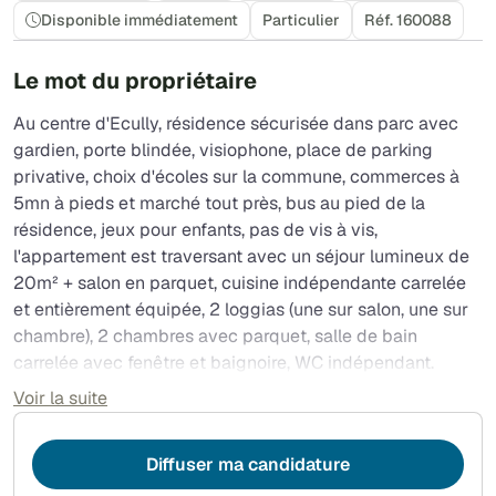
Disponible immédiatement
Particulier
Réf. 160088
Le mot du propriétaire
Au centre d'Ecully, résidence sécurisée dans parc avec
gardien, porte blindée, visiophone, place de parking
privative, choix d'écoles sur la commune, commerces à
5mn à pieds et marché tout près, bus au pied de la
résidence, jeux pour enfants, pas de vis à vis,
l'appartement est traversant avec un séjour lumineux de
20m² + salon en parquet, cuisine indépendante carrelée
et entièrement équipée, 2 loggias (une sur salon, une sur
chambre), 2 chambres avec parquet, salle de bain
carrelée avec fenêtre et baignoire, WC indépendant.
Internet avec la fibre. Une grande cave complète ce bien.
Voir la suite
Le loyer inclus une provision estimative de 182 € de
charges (chauffage et eau inclus, gardiennage, espaces
Diffuser ma candidature
verts,…) à régulariser annuellement. Le chauffage est
collectif (chauffage urbain), l'eau est relevée par