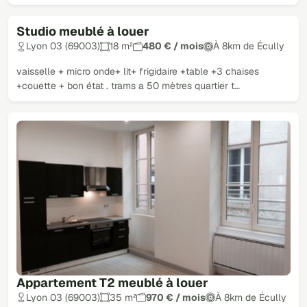
Studio meublé à louer
Lyon 03 (69003)
18 m²
480 € / mois
À 8km de Écully
vaisselle + micro onde+ lit+ frigidaire +table +3 chaises
+couette + bon état . trams a 50 mètres quartier t…
Appartement T2 meublé à louer
Lyon 03 (69003)
35 m²
970 € / mois
À 8km de Écully