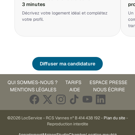
3 minutes
pr
Décrivez votre logement idéal et complétez
Un 
votre profil.
cor
tra
Diffuser ma candidature
QUI SOMMES-NOUS ?
TARIFS
ESPACE PRESSE
MENTIONS LÉGALES
AIDE
NOUS ÉCRIRE
©2026 LocService - RCS Vannes n° B 414 438 192 -
Plan du site
-
Reproduction interdite
Appartement
Maison
Studio
Chambre
Location meublé