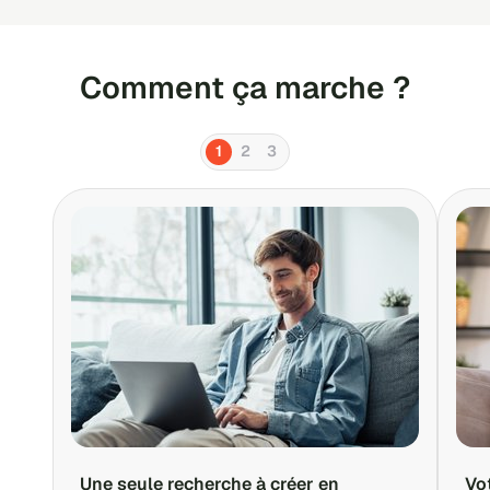
Comment ça marche ?
1
2
3
Une seule recherche à créer en
Vo