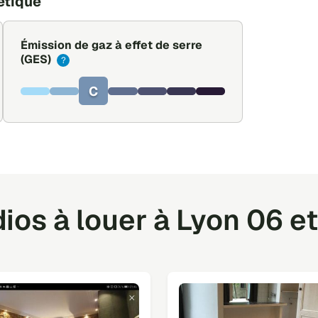
étique
Émission de gaz à effet de serre
(GES)
?
C
ios à louer à Lyon 06 et