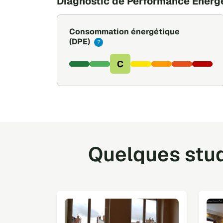
Diagnostic de Performance Énerg
Consommation énergétique
(DPE)
?
C
Quelques stud