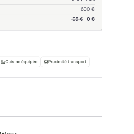
 avec C5 (3min.)
600 €
195 €
0 €
arges 200 €)
Cuisine équipée
Proximité transport
+
−
Leaflet
|
©
OpenStreetMap