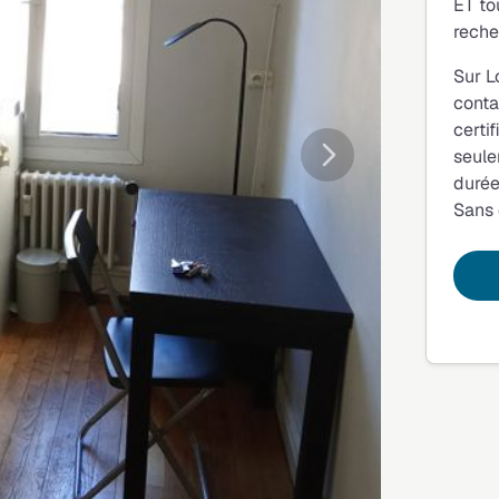
ET to
reche
Sur L
conta
certi
seule
Suivante
durée
Sans