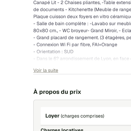
Canapé Lit - 2 Chaises pliantes, -Table extensi
de documents - Kitchenette (Meuble de rangemen
Plaque cuisson deux foyers en vitro céramique
- Salle de bain complète : -Lavabo sur meubl
80x80 cm., - WC broyeur- Grand Miroir, - Ecl
- Grand placard de rangement. (3 étagères, p
- Connexion Wi Fi par fibre, FAI=Orange
- Orientation : SUD
- Dans le 6? arrondissement de Lyon, en face d
-Situé au rez-de-chaussée, dans un immeuble
Voir la suite
Avec 2 fenêtres, donnant sur cour privative. E
pendant la période d'été. 1 place du garage à 
-Nettoyage des espaces communs effectués p
À propos du prix
-Environnement très calme et silencieux.
-Commerces de proximité à moins de 300 mè
-Près du Lycée du Parc. 12 min à pied, 5 min a
-Locomotion :
Loyer
(charges comprises)
Arrêts : C1 et bus 38, à 30 mètres de l'entrée.
C5 à 150 mètres, C4 à 150 mètres.
Charges locatives