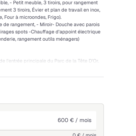
ble, - Petit meuble, 3 tiroirs, pour rangement
t 3 tiroirs, Évier et plan de travail en inox,
, Four à microondes, Frigo).
e de rangement, - Miroir- Douche avec parois
airages spots -Chauffage d'appoint électrique
enderie, rangement outils ménagers)
e l'entrée principale du Parc de la Tête D'Or.
 de standing.
space vert fleuri. Fontaine avec jets d'eau
vélo.
ar la gardienne de l'immeuble.
tres.
vec le Trolley C1
600 € / mois
0 € / mois