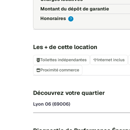
Metro Foch 10 min. à pied ou correspondance
Montant du dépôt de garantie
-Occupation individuelle et unipersonnelle.
Honoraires
?
-Caution solidaire exigée.
- Prix de la Location 600 € (Loyer 400 €. Ch
Les + de cette location
Toilettes indépendantes
Internet inclus
Proximité commerce
Découvrez votre quartier
Lyon 06 (69006)