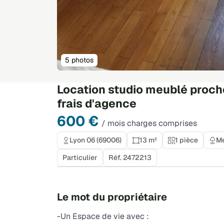
5 photos
Location studio meublé proc
frais d'agence
600 €
/ mois charges comprises
Lyon 06 (69006)
13 m²
1 pièce
M
Particulier
Réf. 2472213
Le mot du propriétaire
-Un Espace de vie avec :