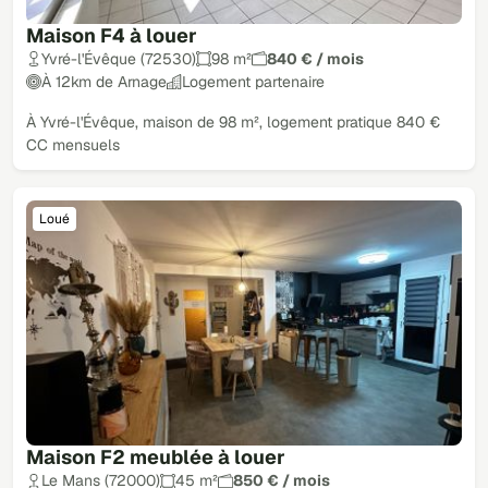
Maison F4 à louer
Yvré-l'Évêque (72530)
98 m²
840 € / mois
À 12km de Arnage
Logement partenaire
À Yvré-l'Évêque, maison de 98 m², logement pratique 840 €
CC mensuels
Loué
Maison F2 meublée à louer
Le Mans (72000)
45 m²
850 € / mois