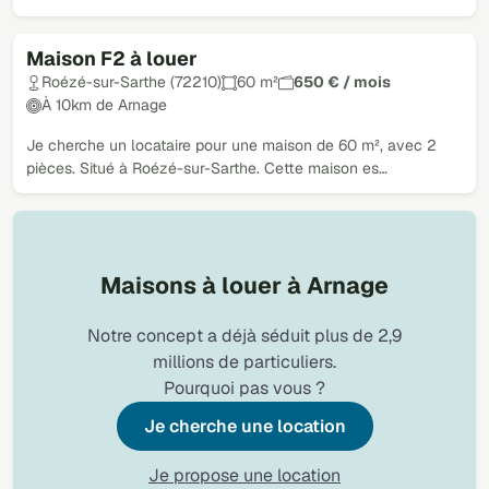
Maison F2 à louer
Loué
Roézé-sur-Sarthe (72210)
60 m²
650 € / mois
À 10km de Arnage
Je cherche un locataire pour une maison de 60 m², avec 2
pièces. Situé à Roézé-sur-Sarthe. Cette maison es…
Maisons à louer à Arnage
Notre concept a déjà séduit plus de 2,9
millions de particuliers.
Pourquoi pas vous ?
Je cherche une location
Je propose une location