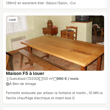
136m2 en excellent état -Séjour/Salon, -Cui
Loué
Maison F5 à louer
Guécélard (72230)
130 m²
990 € / mois
À 6km de Arnage
Fermette restaurée par artisan la fontaine st martin , 1O MN la
fleche chauffage électrique et insert bois G