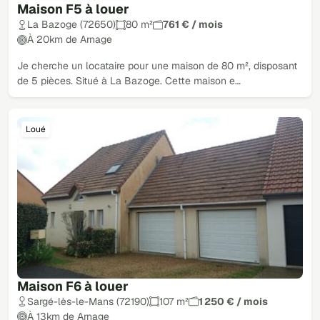
Maison F5 à louer
Loué
La Bazoge (72650)
80 m²
761 € / mois
À 20km de Arnage
Je cherche un locataire pour une maison de 80 m², disposant
de 5 pièces. Situé à La Bazoge. Cette maison e…
Loué
Maison F6 à louer
Sargé-lès-le-Mans (72190)
107 m²
1 250 € / mois
À 13km de Arnage