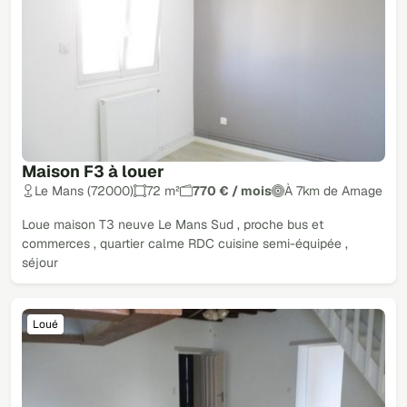
Maison F3 à louer
Le Mans (72000)
72 m²
770 € / mois
À 7km de Arnage
Loue maison T3 neuve Le Mans Sud , proche bus et
commerces , quartier calme RDC cuisine semi-équipée ,
séjour
Loué