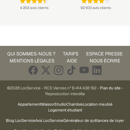
Note : 4,4 sur 5 —
Note : 4,1 sur 5 —
4 202 avis clients
92 933 avis clients
QUI SOMMES-NOUS ?
TARIFS
ESPACE PRESSE
MENTIONS LÉGALES
AIDE
NOUS ÉCRIRE
©2026 LocService - RCS Vannes n° B 414 438 192 -
Plan du site
-
Reproduction interdite
Appartement
Maison
Studio
Chambre
Location meublé
Logement étudiant
Blog LocService
Avis LocService
Générateur de quittances de loyer