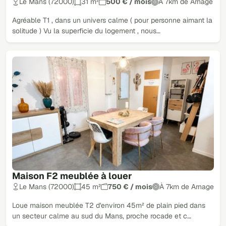
Le Mans (72000)
31 m²
500 € / mois
À 7km de Arnage
Agréable T1 , dans un univers calme ( pour personne aimant la
solitude ) Vu la superficie du logement , nous…
Maison F2 meublée à louer
Le Mans (72000)
45 m²
750 € / mois
À 7km de Arnage
Loue maison meublée T2 d'environ 45m² de plain pied dans
un secteur calme au sud du Mans, proche rocade et c…