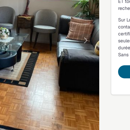
ET to
reche
Sur L
conta
certi
seule
Suivante
durée
Sans