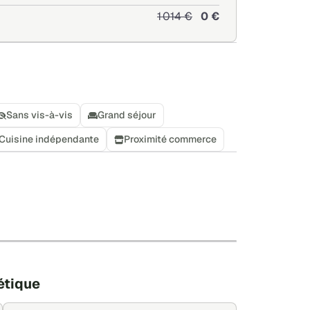
1 014 €
0 €
Sans vis-à-vis
Grand séjour
Cuisine indépendante
Proximité commerce
+
−
Leaflet
|
©
OpenStreetMap
étique