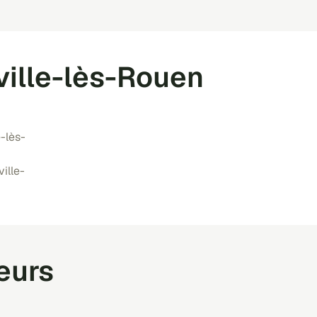
ville-lès-Rouen
e-lès-
ille-
teurs