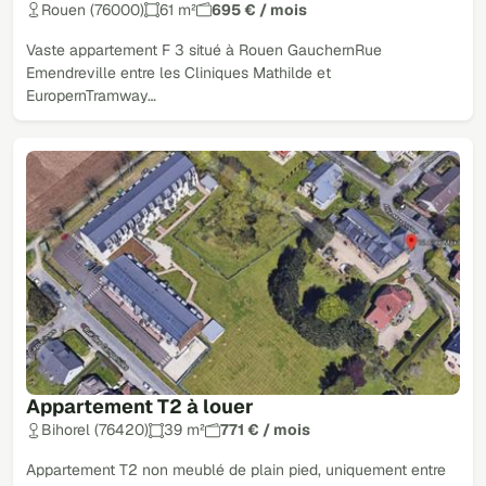
Rouen (76000)
61 m²
695 € / mois
Vaste appartement F 3 situé à Rouen GauchernRue
Emendreville entre les Cliniques Mathilde et
EuropernTramway…
Appartement T2 à louer
Bihorel (76420)
39 m²
771 € / mois
Appartement T2 non meublé de plain pied, uniquement entre