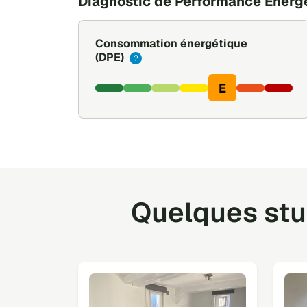
Diagnostic de Performance Énerg
Consommation énergétique
(DPE)
?
E
Quelques stud