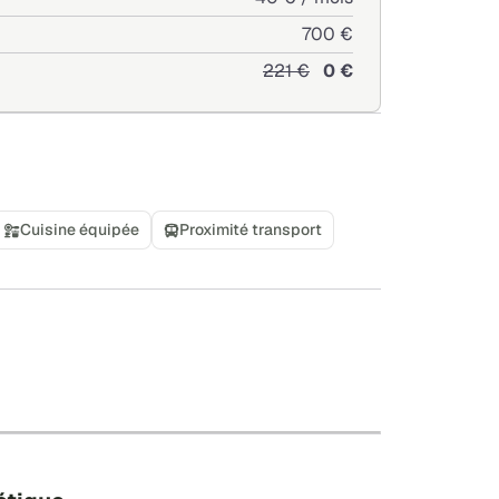
700 €
221 €
0 €
Cuisine équipée
Proximité transport
+
−
Leaflet
|
©
OpenStreetMap