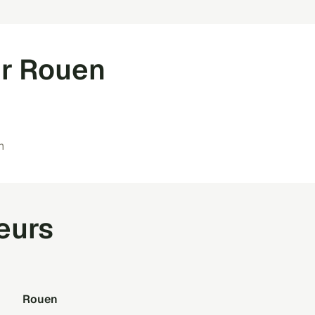
ur Rouen
n
teurs
rouen