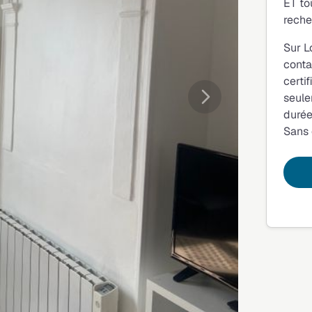
ET to
reche
Sur L
conta
certi
seule
Suivante
durée
Sans