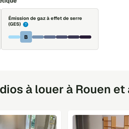
étique
Émission de gaz à effet de serre
(GES)
?
B
ios à louer à Rouen et