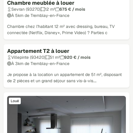
Chambre meublée à louer
Sevran (93270)
12 m²
675 € / mois
À 5km de Tremblay-en-France
Chambre chez l'habitant 12 m² avec dressing, bureau, TV
connectée (Netflix, Disney+, Prime Video) ? Parties c
Appartement T2 à louer
Loué
Villepinte (93420)
51 m²
920 € / mois
À 3km de Tremblay-en-France
Je propose à la location un appartement de 51 m², disposant
de 2 pièces et un grand séjour sans vis-à-vis.…
Loué