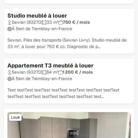
Studio meublé à louer
Loué
Sevran (93270)
33 m²
750 € / mois
À 5km de Tremblay-en-France
Sevran. Près des transports (Sevran Livry). Studio meublé de
33 m², à louer pour 750 € cc. Diagnostic de p…
Appartement T3 meublé à louer
Loué
Sevran (93270)
64 m²
1 200 € / mois
À 5km de Tremblay-en-France
Test testTest testTest testTest testTest testTest testTest
testTest testTest testTest testTest testTest test…
Loué