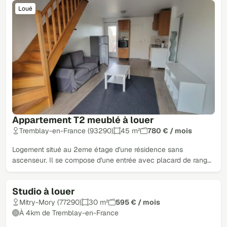
Loué
Appartement T2 meublé à louer
Tremblay-en-France (93290)
45 m²
780 € / mois
Logement situé au 2eme étage d'une résidence sans
ascenseur. Il se compose d'une entrée avec placard de rang…
Studio à louer
Loué
Mitry-Mory (77290)
30 m²
595 € / mois
À 4km de Tremblay-en-France