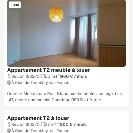
Loué
Appartement T2 meublé à louer
Sevran (93270)
50 m²
960 € / mois
À 5km de Tremblay-en-France
Quartier Montceleux Pont Blanc proche ecoles, college, bus
147, centre commercial Carrefour, RER B et future…
Appartement T2 à louer
Loué
Sevran (93270)
37 m²
800 € / mois
À 5km de Tremblay-en-France