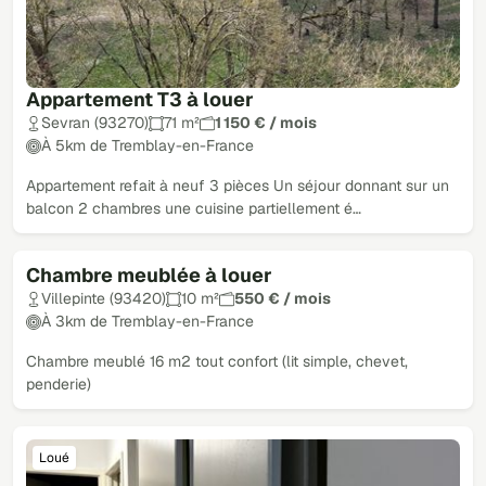
Appartement T3 à louer
Sevran (93270)
71 m²
1 150 € / mois
À 5km de Tremblay-en-France
Appartement refait à neuf 3 pièces Un séjour donnant sur un
balcon 2 chambres une cuisine partiellement é…
Chambre meublée à louer
Loué
Villepinte (93420)
10 m²
550 € / mois
À 3km de Tremblay-en-France
Chambre meublé 16 m2 tout confort (lit simple, chevet,
penderie)
Loué