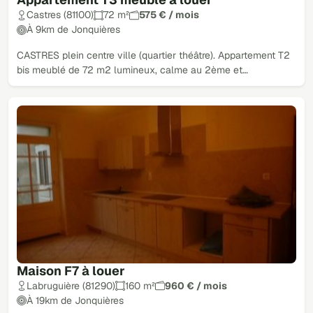
Castres (81100)
72 m²
575 € / mois
À 9km de Jonquières
CASTRES plein centre ville (quartier théâtre). Appartement T2
bis meublé de 72 m2 lumineux, calme au 2ème et…
Maison F7 à louer
Labruguière (81290)
160 m²
960 € / mois
À 19km de Jonquières