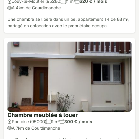
Jouy-le-Moutier (95280)
11 m²
620 € / mois
À 4km de Courdimanche
Une chambre se libère dans un bel appartement T4 de 88 m²,
partagé en colocation avec le propriétaire occupa…
Chambre meublée à louer
Pontoise (95000)
11 m²
300 € / mois
À 7km de Courdimanche