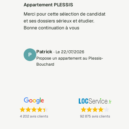
Appartement PLESSIS
Merci pour cette sélection de candidat
et ses dossiers sérieux et étudier.
Bonne continuation à vous
Patrick
· Le 22/07/2026
P
Propose un appartement au Plessis-
Bouchard
Note : 4,4 sur 5 —
Note : 4,1 sur 5 —
4 202 avis clients
92 875 avis clients