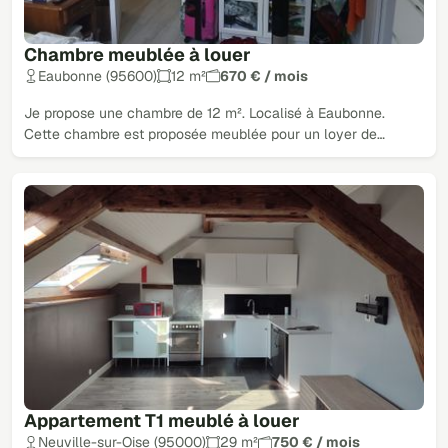
Chambre meublée à louer
Eaubonne (95600)
12 m²
670 € / mois
Je propose une chambre de 12 m². Localisé à Eaubonne.
Cette chambre est proposée meublée pour un loyer de…
Appartement T1 meublé à louer
Neuville-sur-Oise (95000)
29 m²
750 € / mois