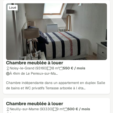
Loué
Chambre meublée à louer
Noisy-le-Grand (93160)
18 m²
550 € / mois
À 4km de Le Perreux-sur-Ma…
Chambre indépendante dans un appartement en duplex Salle
de bains et WC privatifs Terrasse arborée à l éta…
Chambre meublée à louer
Loué
Neuilly-sur-Marne (93330)
9 m²
500 € / mois