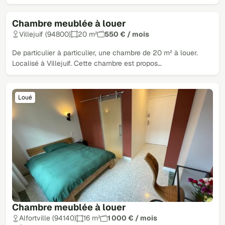
Chambre meublée à louer
Loué
Villejuif (94800)
20 m²
550 € / mois
De particulier à particulier, une chambre de 20 m² à louer.
Localisé à Villejuif. Cette chambre est propos…
Loué
Chambre meublée à louer
Alfortville (94140)
16 m²
1 000 € / mois