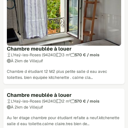
Chambre meublée à louer
L'Haÿ-les-Roses (94240)
13 m²
570 € / mois
À 2km de Villejuif
Chambre d étudiant 12 M2 plus petite salle d eau avec
toilettes. bien équipée kitchenette . calme cla…
Chambre meublée à louer
Loué
L'Haÿ-les-Roses (94240)
12 m²
570 € / mois
À 2km de Villejuif
Au 1er étage chambre pour étudiant refaite a neuf.kitchenette
salle d eau toilette.calme claire.tres bien de…