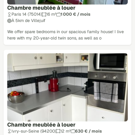
Chambre meublée à louer
Paris 14 (75014)
16 m²
1 000 € / mois
À 5km de Villejuif
We offer spare bedrooms in our spacious family house! I live
here with my 20-year-old twin sons, as well as o
Chambre meublée à louer
Ivry-sur-Seine (94200)
12 m²
630 € / mois