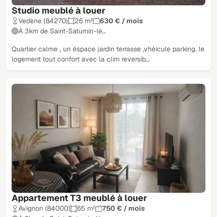
Studio meublé à louer
Vedène (84270)
26 m²
630 € / mois
À 3km de Saint-Saturnin-lè…
Quartier calme , un éspace jardin terrasse ,vhéicule parking. le
logement tout confort avec la clim reversib…
Appartement T3 meublé à louer
Avignon (84000)
65 m²
750 € / mois