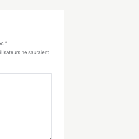
vec
*