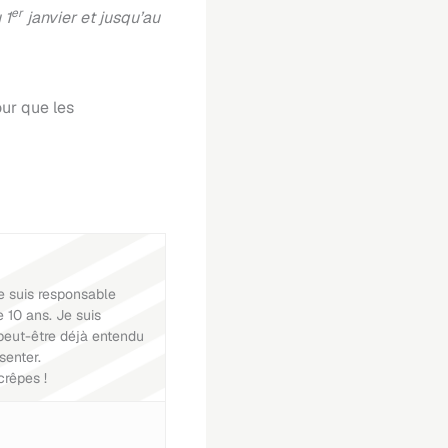
er
 1
janvier et jusqu’au
our que les
e suis responsable
e 10 ans. Je suis
peut-être déjà entendu
senter.
crêpes !