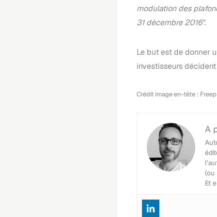
modulation des plafonds
31 décembre 2016″
.
Le but est de donner 
investisseurs décident 
Crédit image en-tête : Freep
Aut
édi
l’a
(ou
Et 