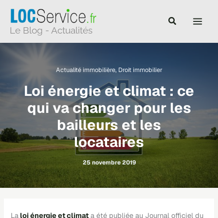
Aller
au
Le Blog - Actualités
contenu
Actualité immobilière
,
Droit immobilier
Loi énergie et climat : ce
qui va changer pour les
bailleurs et les
locataires
25 novembre 2019
La
loi énergie et climat
a été publiée au
Journal officiel
du