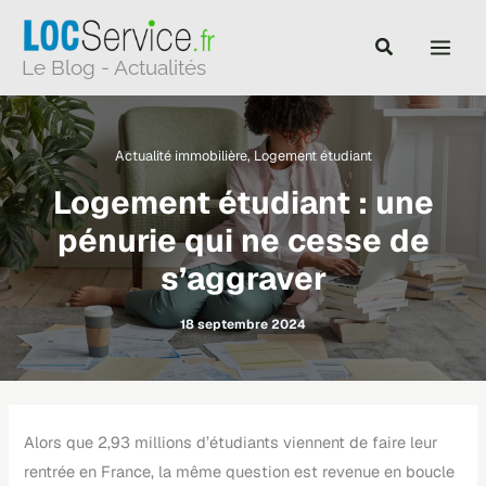
Aller
au
Le Blog - Actualités
contenu
Actualité immobilière
,
Logement étudiant
Logement étudiant : une
pénurie qui ne cesse de
s’aggraver
18 septembre 2024
Alors que 2,93 millions d’étudiants viennent de faire leur
rentrée en France, la même question est revenue en boucle