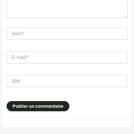
Nom*
E-
mail*
Site