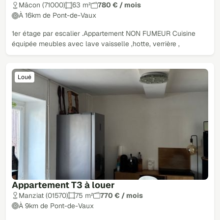
Mâcon (71000)
63 m²
780 € / mois
À 16km de Pont-de-Vaux
1er étage par escalier .Appartement NON FUMEUR Cuisine
équipée meubles avec lave vaisselle ,hotte, verrière ,
Loué
Appartement T3 à louer
Manziat (01570)
75 m²
770 € / mois
À 9km de Pont-de-Vaux