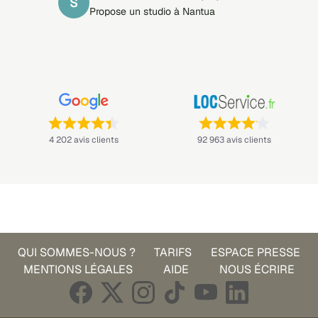
S
Propose un studio à Nantua
Note : 4,4 sur 5 —
Note : 4,1 sur 5 —
4 202 avis clients
92 963 avis clients
QUI SOMMES-NOUS ?
TARIFS
ESPACE PRESSE
MENTIONS LÉGALES
AIDE
NOUS ÉCRIRE