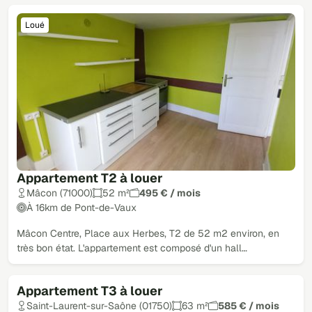
Loué
Appartement T2 à louer
Mâcon (71000)
52 m²
495 € / mois
À 16km de Pont-de-Vaux
Mâcon Centre, Place aux Herbes, T2 de 52 m2 environ, en
très bon état. L'appartement est composé d'un hall…
Appartement T3 à louer
Loué
Saint-Laurent-sur-Saône (01750)
63 m²
585 € / mois