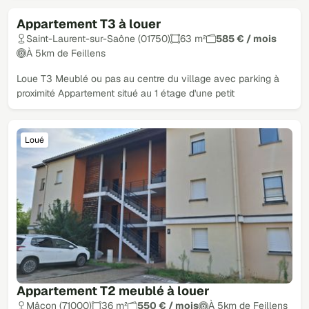
Appartement T3 à louer
Loué
Saint-Laurent-sur-Saône (01750)
63 m²
585 € / mois
À 5km de Feillens
Loue T3 Meublé ou pas au centre du village avec parking à
proximité Appartement situé au 1 étage d'une petit
Loué
Appartement T2 meublé à louer
Mâcon (71000)
36 m²
550 € / mois
À 5km de Feillens