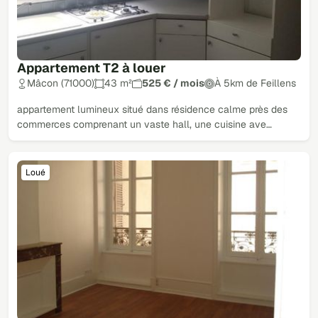
Appartement T2 à louer
Mâcon (71000)
43 m²
525 € / mois
À 5km de Feillens
appartement lumineux situé dans résidence calme près des
commerces comprenant un vaste hall, une cuisine ave…
Loué