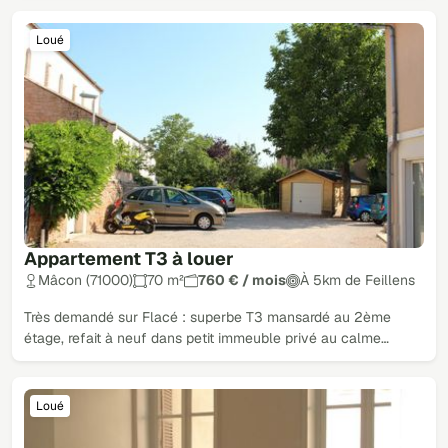
Loué
Appartement T3 à louer
Mâcon (71000)
70 m²
760 € / mois
À 5km de Feillens
Très demandé sur Flacé : superbe T3 mansardé au 2ème
étage, refait à neuf dans petit immeuble privé au calme…
Loué