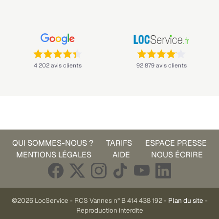
Note : 4,4 sur 5 —
Note : 4,1 sur 5 —
4 202 avis clients
92 879 avis clients
QUI SOMMES-NOUS ?
TARIFS
ESPACE PRESSE
MENTIONS LÉGALES
AIDE
NOUS ÉCRIRE
©2026 LocService - RCS Vannes n° B 414 438 192 -
Plan du site
-
Reproduction interdite