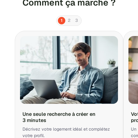
Comment ça marche ?
1
2
3
Une seule recherche à créer en
Vo
3 minutes
pr
Décrivez votre logement idéal et complétez
Un 
votre profil.
cor