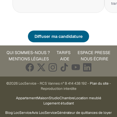
tra
Diffuser ma candidature
QUI SOMMES-NOUS ?
TARIFS
ESPACE PRESSE
MENTIONS LÉGALES
AIDE
NOUS ÉCRIRE
©2026 LocService - RCS Vannes n° B 414 438 192 -
Plan du site
-
Reproduction interdite
Appartement
Maison
Studio
Chambre
Location meublé
Logement étudiant
Blog LocService
Avis LocService
Générateur de quittances de loyer