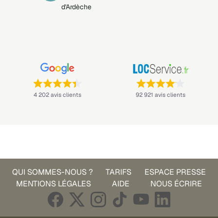
d'Ardèche
Note : 4,4 sur 5 —
Note : 4,1 sur 5 —
4 202 avis clients
92 921 avis clients
QUI SOMMES-NOUS ?
TARIFS
ESPACE PRESSE
MENTIONS LÉGALES
AIDE
NOUS ÉCRIRE