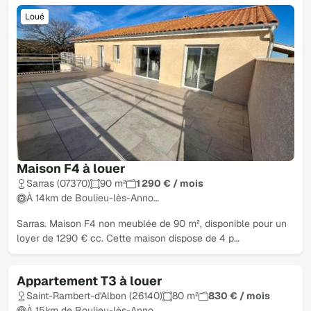
Loué
Maison F4 à louer
Sarras (07370)
90 m²
1 290 € / mois
À 14km de Boulieu-lès-Anno…
Sarras. Maison F4 non meublée de 90 m², disponible pour un
loyer de 1290 € cc. Cette maison dispose de 4 p…
Appartement T3 à louer
Loué
Saint-Rambert-d'Albon (26140)
80 m²
830 € / mois
À 15km de Boulieu-lès-Anno…