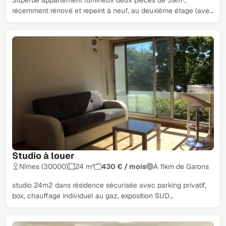
Superbe appartement lumineux deux pièces de 39m²,
récemment rénové et repeint à neuf, au deuxième étage (ave…
Studio à louer
Nîmes (30000)
24 m²
430 € / mois
À 11km de Garons
studio 24m2 dans résidence sécurisée avec parking privatif,
box, chauffage individuel au gaz, exposition SUD…