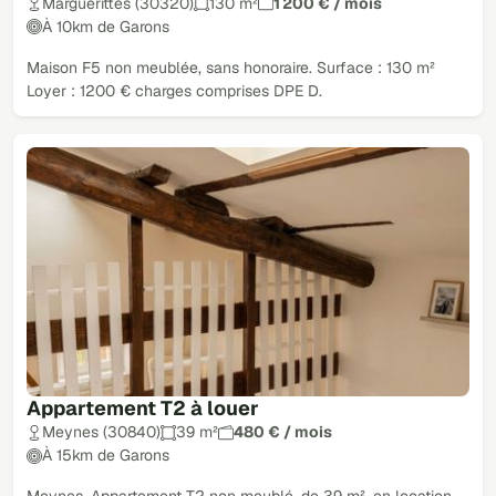
Marguerittes (30320)
130 m²
1 200 € / mois
À 10km de Garons
Maison F5 non meublée, sans honoraire. Surface : 130 m²
Loyer : 1200 € charges comprises DPE D.
Appartement T2 à louer
Meynes (30840)
39 m²
480 € / mois
À 15km de Garons