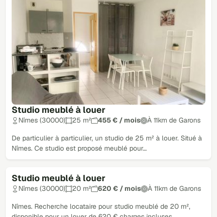
Studio meublé à louer
Nîmes (30000)
25 m²
455 € / mois
À 11km de Garons
De particulier à particulier, un studio de 25 m² à louer. Situé à
Nîmes. Ce studio est proposé meublé pour…
Studio meublé à louer
Nîmes (30000)
20 m²
620 € / mois
À 11km de Garons
Nîmes. Recherche locataire pour studio meublé de 20 m²,
disponible pour un loyer de 620 € charges incluses.