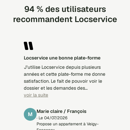
94 % des utilisateurs
recommandent Locservice
locservice une bonne plate-forme
J'utilise Locservice depuis plusieurs
années et cette plate-forme me donne
satisfaction. Le fait de pouvoir voir le
dossier et les demandes des
candidats est très intéressant. Je
voir la suite
remarque que j'ai de meilleurs retours
avec Locservice qu'avec des plate-
Marie claire / François
M
formes payantes.
· Le 04/07/2026
Propose un appartement à Veigy-