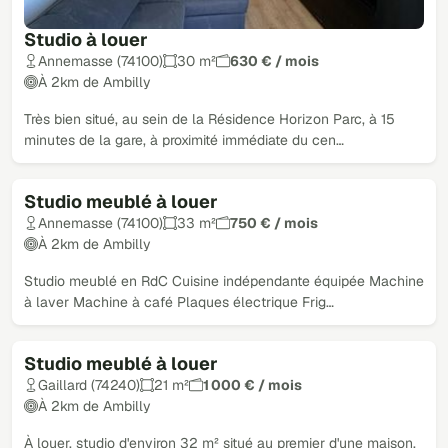
Studio à louer
Annemasse (74100)
30 m²
630 € / mois
À 2km de Ambilly
Très bien situé, au sein de la Résidence Horizon Parc, à 15
minutes de la gare, à proximité immédiate du cen…
Studio meublé à louer
Loué
Annemasse (74100)
33 m²
750 € / mois
À 2km de Ambilly
Studio meublé en RdC Cuisine indépendante équipée Machine
à laver Machine à café Plaques électrique Frig…
Studio meublé à louer
Loué
Gaillard (74240)
21 m²
1 000 € / mois
À 2km de Ambilly
À louer, studio d'environ 32 m² situé au premier d'une maison,