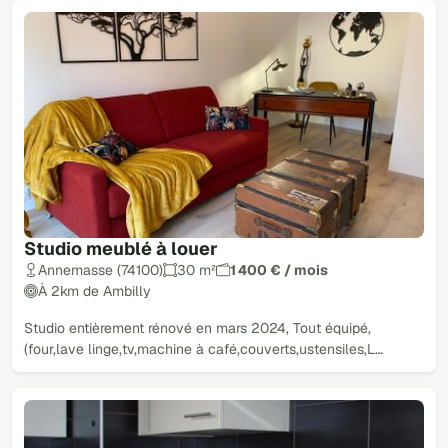
Studio meublé à louer
Annemasse (74100)
30 m²
1 400 € / mois
À 2km de Ambilly
Studio entièrement rénové en mars 2024, Tout équipé,
(four,lave linge,tv,machine à café,couverts,ustensiles,L…