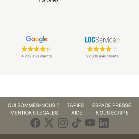
Foncenex
Note : 4,4 sur 5 —
Note : 4,1 sur 5 —
4 202 avis clients
92 886 avis clients
QUI SOMMES-NOUS ?
TARIFS
ESPACE PRESSE
MENTIONS LÉGALES
AIDE
NOUS ÉCRIRE