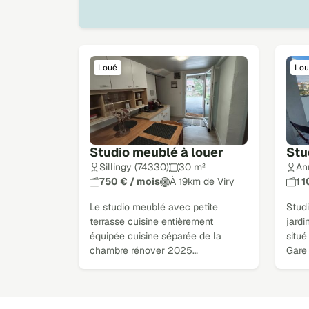
Loué
Lou
Studio meublé à louer
Stu
Sillingy (74330)
30 m²
An
750 € / mois
À 19km de Viry
1 
Le studio meublé avec petite
Stud
terrasse cuisine entièrement
jard
équipée cuisine séparée de la
situé
chambre rénover 2025…
Gare