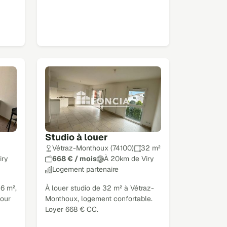
Studio à louer
Vétraz-Monthoux (74100)
32 m²
iry
668 € / mois
À 20km de Viry
Logement partenaire
26 m²,
À louer studio de 32 m² à Vétraz-
pour
Monthoux, logement confortable.
Loyer 668 € CC.