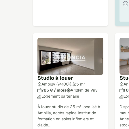
Studio à louer
Stu
Ambilly (74100)
25 m²
An
785 € / mois
À 18km de Viry
1 
Logement partenaire
Lo
À louer studio de 25 m² localisé à
Dispo
Ambilly, accès rapide Institut de
meub
formation en soins infirmiers et
Anne
d'aide…
stock