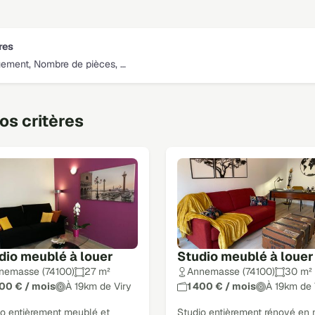
tres
gement, Nombre de pièces, …
s critères
dio meublé à louer
Studio meublé à louer
nemasse (74100)
27 m²
Annemasse (74100)
30 m²
300 € / mois
À 19km de Viry
1 400 € / mois
À 19km de 
io entièrement meublé et
Studio entièrement rénové en 