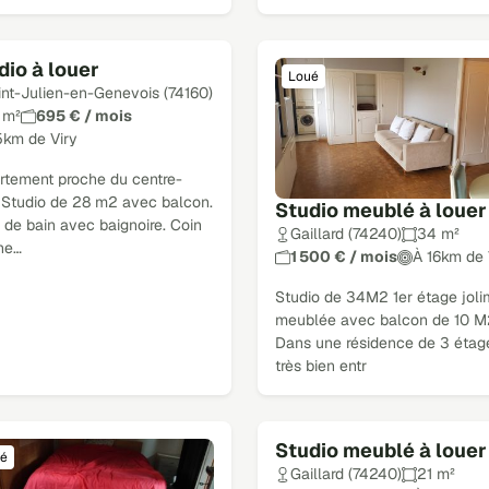
dio à louer
é
Loué
int-Julien-en-Genevois (74160)
 m²
695 € / mois
5km de Viry
rtement proche du centre-
. Studio de 28 m2 avec balcon.
Studio meublé à louer
 de bain avec baignoire. Coin
Gaillard (74240)
34 m²
ine…
1 500 € / mois
À 16km de 
Studio de 34M2 1er étage joli
meublée avec balcon de 10 M
Dans une résidence de 3 étag
très bien entr
Studio meublé à louer
é
Loué
Gaillard (74240)
21 m²