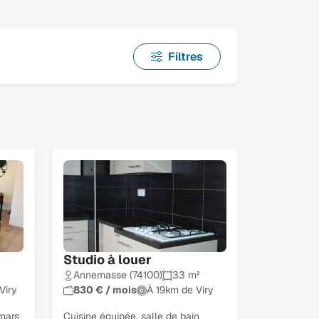
Filtres
Studio à louer
Annemasse (74100)
33 m²
Viry
830 € / mois
À 19km de Viry
mars
Cuisine équipée, salle de bain