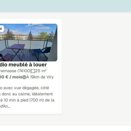
é
dio meublé à louer
nemasse (74100)
25 m²
100 € / mois
À 19km de Viry
io avec vue dégagée, côté
in donc au calme, idéalement
 à 10 min à pied (700 m) de la
 d'An…