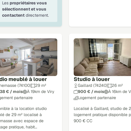
Les
propriétaires vous
sélectionnent et vous
contactent
directement.
dio meublé à louer
Studio à louer
nemasse (74100)
29 m²
Gaillard (74240)
26 m²
038 € / mois
À 19km de Viry
900 € / mois
À 16km de V
gement partenaire
Logement partenaire
nible à la location studio
Localisé à Gaillard, studio de 
lé de 29 m² localisé à
logement pratique disponible 
masse avec espace de
900 € CC
age pratique, habit…