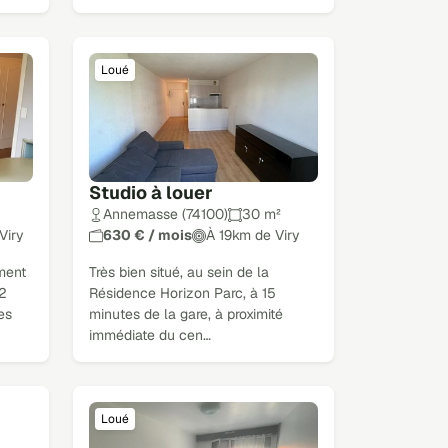
Loué
Studio à louer
Annemasse (74100)
30 m²
Viry
630 € / mois
À 19km de Viry
ment
Très bien situé, au sein de la
2
Résidence Horizon Parc, à 15
es
minutes de la gare, à proximité
immédiate du cen…
Loué