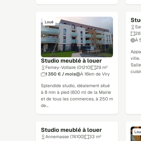
Stu
Loué
Lou
Sa
28
À 
Appa
ville
Studio meublé à louer
Salle
Ferney-Voltaire (01210)
29 m²
cuis
1 350 € / mois
À 16km de Viry
Splendide studio, idéalement situé
à 8 min à pied (600 m) de la Mairie
et de tous les commerces, à 250 m
de…
Studio meublé à louer
Loué
Lou
Annemasse (74100)
33 m²