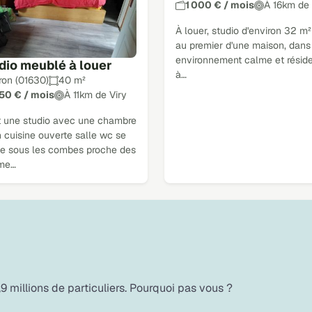
1 000 € / mois
À 16km de 
À louer, studio d'environ 32 m²
au premier d'une maison, dans
environnement calme et réside
dio meublé à louer
à…
ron (01630)
40 m²
250 € / mois
À 11km de Viry
t une studio avec une chambre
 cuisine ouverte salle wc se
ve sous les combes proche des
me…
9 millions de particuliers. Pourquoi pas vous ?