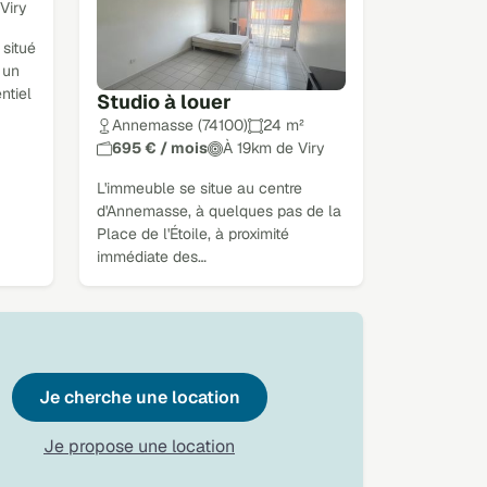
Viry
 situé
 un
ntiel
Studio à louer
Annemasse (74100)
24 m²
695 € / mois
À 19km de Viry
L'immeuble se situe au centre
d'Annemasse, à quelques pas de la
Place de l'Étoile, à proximité
immédiate des…
Je cherche une location
Je propose une location