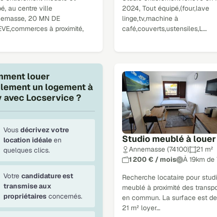
é, au centre ville
2024, Tout équipé,(four,lave
nemasse, 20 MN DE
linge,tv,machine à
VE,commerces à proximité,
café,couverts,ustensiles,L…
ment louer
ilement un logement à
y avec Locservice ?
Vous
décrivez votre
Studio meublé à louer
location idéale
en
Annemasse (74100)
21 m²
quelques clics.
1 200 € / mois
À 19km de 
Votre
candidature est
Recherche locataire pour stud
transmise aux
meublé à proximité des transpo
propriétaires
concernés.
en commun. La surface est de
21 m² loyer…