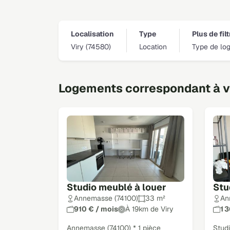
Localisation
Type
Plus de fil
Viry (74580)
Location
Type de lo
Logements correspondant à vo
Studio meublé à louer
Stu
Annemasse (74100)
33 m²
An
910 € / mois
À 19km de Viry
1 
Annemasse (74100) * 1 pièce
Stud