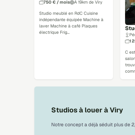
750 € / mois
À 19km de Viry
Studio meublé en RdC Cuisine
indépendante équipée Machine à
laver Machine à café Plaques
Stu
électrique Frig…
Pé
1 
C es
salon
trou
com
Studios à louer à Viry
Notre concept a déjà séduit plus de 2,