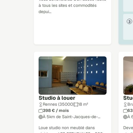
à tous les sites et commodités
depui…
Studio à louer
Stu
Rennes (35000)
18 m²
Br
398 € / mois
63
À 5km de Saint-Jacques-de-…
À 
Loue studio non meublé dans
Deven