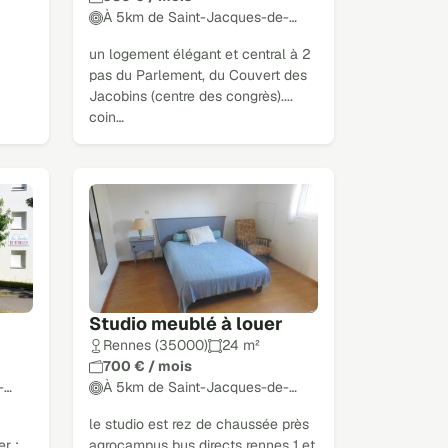
À 5km de Saint-Jacques-de-…
un logement élégant et central à 2
pas du Parlement, du Couvert des
Jacobins (centre des congrès)....
coin…
Studio meublé à louer
Rennes (35000)
24 m²
700 € / mois
-…
À 5km de Saint-Jacques-de-…
le studio est rez de chaussée près
er :
agrocampus bus directs rennes 1 et