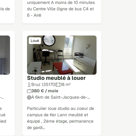
uniquement A moins de 10 minutes
is de
du Centre Ville (ligne de bus C4 et
6 - Arrê
Loué
Studio meublé à louer
Bruz (35170)
18 m²
380 € / mois
-…
À 6km de Saint-Jacques-de-…
e
Particulier loue studio au coeur de
tué
campus de Ker Lann meublé et
pied
équipé , 2ème étage, permanence
de gardi…