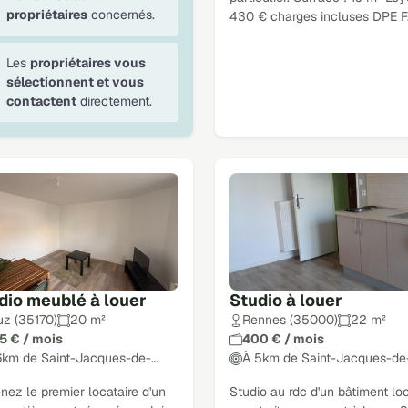
propriétaires
concernés.
430 € charges incluses DPE F
Les
propriétaires vous
sélectionnent et vous
contactent
directement.
dio meublé à louer
Studio à louer
uz (35170)
20 m²
Rennes (35000)
22 m²
5 € / mois
400 € / mois
6km de Saint-Jacques-de-…
À 5km de Saint-Jacques-de
ez le premier locataire d'un
Studio au rdc d'un bâtiment loc