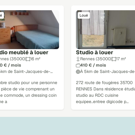
é
Loué
dio meublé à louer
Studio à louer
nnes (35000)
16 m²
Rennes (35000)
17 m²
0 € / mois
410 € / mois
5km de Saint-Jacques-de-…
À 5km de Saint-Jacques-de
bre studio pour une personne
272 route de fougères 35700
 pièce de vie comprenant un
RENNES Dans résidence étudi
une commode, un dressing coin
studio au RDC cuisine
ne a
equipee..entree digicode p…