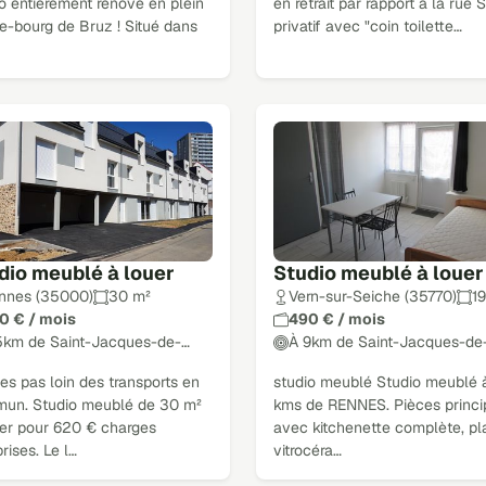
o entièrement rénové en plein
en retrait par rapport à la rue 
e-bourg de Bruz ! Situé dans
privatif avec "coin toilette…
dio meublé à louer
Studio meublé à louer
nnes (35000)
30 m²
Vern-sur-Seiche (35770)
1
0 € / mois
490 € / mois
5km de Saint-Jacques-de-…
À 9km de Saint-Jacques-de
s pas loin des transports en
studio meublé Studio meublé 
un. Studio meublé de 30 m²
kms de RENNES. Pièces princi
uer pour 620 € charges
avec kitchenette complète, p
ises. Le l…
vitrocéra…