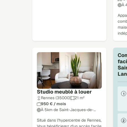
À 
Appa
comb
maiso
indé
Com
fac
Sai
Lan
Studio meublé à louer
Rennes (35000)
21 m²
950 € / mois
À 5km de Saint-Jacques-de-…
Situé dans l'hypercentre de Rennes,
Vous bénéficierez d'un accès facile