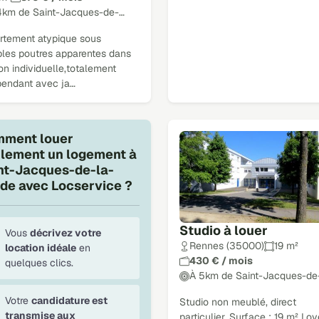
4km de Saint-Jacques-de-…
rtement atypique sous
les poutres apparentes dans
n individuelle,totalement
pendant avec ja…
ment louer
ilement un logement à
nt-Jacques-de-la-
de avec Locservice ?
Studio à louer
Vous
décrivez votre
Rennes (35000)
19 m²
location idéale
en
430 € / mois
quelques clics.
À 5km de Saint-Jacques-de
Votre
candidature est
Studio non meublé, direct
transmise aux
particulier. Surface : 19 m² Loy