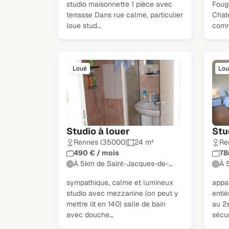
studio maisonnette 1 pièce avec
Foug
terrasse Dans rue calme, particulier
Chat
loue stud…
comm
Loué
Lou
Studio à louer
Stu
Rennes (35000)
24 m²
Re
490 € / mois
78
À 5km de Saint-Jacques-de-…
À 
sympathique, calme et lumineux
appa
studio avec mezzanine (on peut y
entiè
mettre lit en 140) salle de bain
au 2
avec douche…
sécu