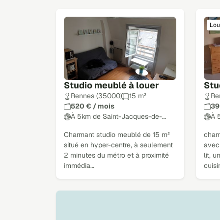
Lou
Studio meublé à louer
Stu
Rennes (35000)
15 m²
Re
520 € / mois
39
À 5km de Saint-Jacques-de-…
À 
Charmant studio meublé de 15 m²
cham
situé en hyper-centre, à seulement
avec
2 minutes du métro et à proximité
lit, 
immédia…
cuisi