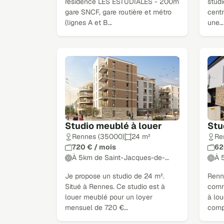
résidence LES ESTUDIALES - 200m
studi
gare SNCF, gare routière et métro
centr
(lignes A et B…
une…
Studio meublé à louer
Stu
Rennes (35000)
24 m²
Re
720 € / mois
62
À 5km de Saint-Jacques-de-…
À 
Je propose un studio de 24 m².
Renne
Situé à Rennes. Ce studio est à
comm
louer meublé pour un loyer
à lo
mensuel de 720 €…
compr