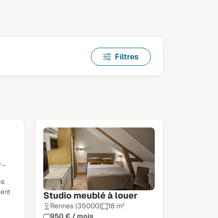
Filtres
-…
es
ment
Studio meublé à louer
Rennes (35000)
18 m²
950 € / mois