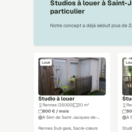
Studios à louer à Saint-
particulier
Notre concept a déjà séduit plus de 2,
Loué
Lou
Studio à louer
Stu
Rennes (35000)
20 m²
Re
600 € / mois
50
À 5km de Saint-Jacques-de-…
À 
Rennes Sud-gare, Sacré-cœurs
Stud