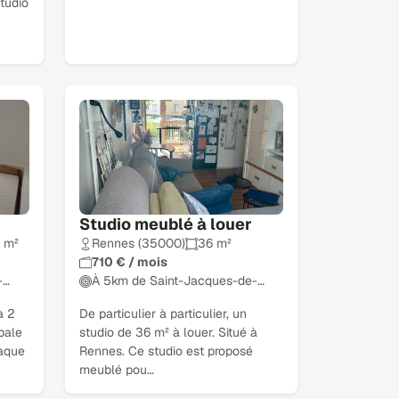
Studio
Studio meublé à louer
9 m²
Rennes (35000)
36 m²
710 € / mois
-…
À 5km de Saint-Jacques-de-…
à 2
De particulier à particulier, un
pale
studio de 36 m² à louer. Situé à
laque
Rennes. Ce studio est proposé
meublé pou…