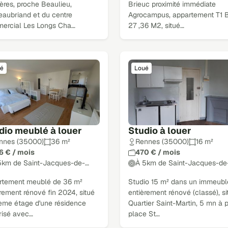
ères, proche Beaulieu,
Brieuc proximité immédiate
eaubriand et du centre
Agrocampus, appartement T1 B
ercial Les Longs Cha…
27 ,36 M2, situé…
é
Loué
dio meublé à louer
Studio à louer
nnes (35000)
36 m²
Rennes (35000)
16 m²
6 € / mois
470 € / mois
5km de Saint-Jacques-de-…
À 5km de Saint-Jacques-de
rtement meublé de 36 m²
Studio 15 m² dans un immeubl
rement rénové fin 2024, situé
entièrement rénové (classé), si
eme étage d'une résidence
Quartier Saint-Martin, 5 mn à 
risé avec…
place St…