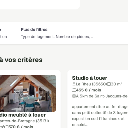
e
Plus de filtres
tion
Type de logement, Nombre de pièces, …
 vos critères
Studio à louer
Le Rheu (35650)
30 m²
455 € / mois
À 5km de Saint-Jacques-de
appartement situe au 1er étag
dans petit collectif de 3 loge
dio meublé à louer
exposition sud t1 lumineux et
artres-de-Bretagne (35131)
ensolei…
 m²
570 € / mois