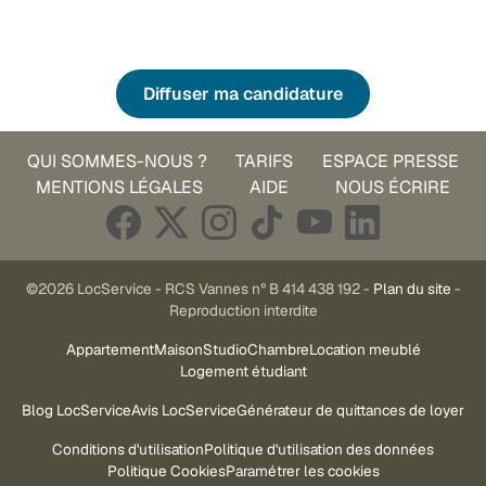
Diffuser ma candidature
QUI SOMMES-NOUS ?
TARIFS
ESPACE PRESSE
MENTIONS LÉGALES
AIDE
NOUS ÉCRIRE
©2026 LocService - RCS Vannes n° B 414 438 192 -
Plan du site
-
Reproduction interdite
Appartement
Maison
Studio
Chambre
Location meublé
Logement étudiant
Blog LocService
Avis LocService
Générateur de quittances de loyer
Conditions d'utilisation
Politique d'utilisation des données
Politique Cookies
Paramétrer les cookies