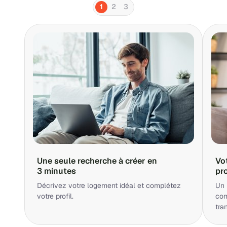
1
2
3
Une seule recherche à créer en
Vo
3 minutes
pr
Décrivez votre logement idéal et complétez
Un 
votre profil.
cor
tra