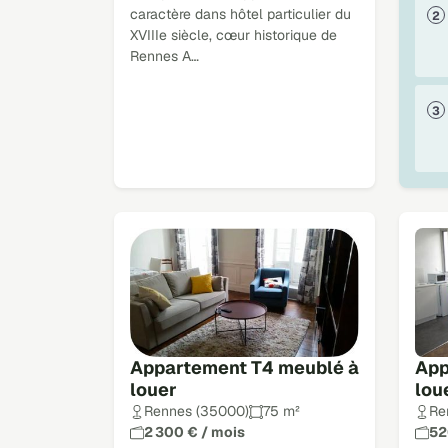
caractère dans hôtel particulier du
XVIIIe siècle, cœur historique de
Rennes A…
Appartement T4 meublé à
App
louer
lou
Rennes (35000)
75 m²
Re
2 300 € / mois
52