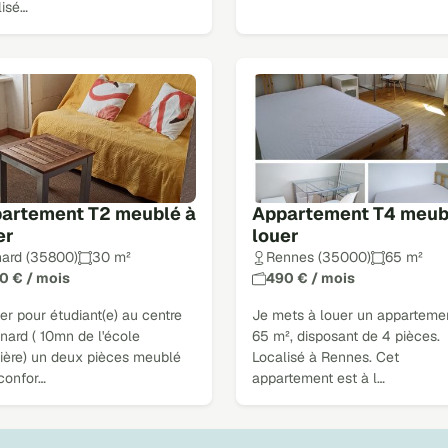
lisé…
artement T2 meublé à
Appartement T4 meub
er
louer
nard (35800)
30 m²
Rennes (35000)
65 m²
0 € / mois
490 € / mois
er pour étudiant(e) au centre
Je mets à louer un apparteme
nard ( 10mn de l'école
65 m², disposant de 4 pièces.
lière) un deux pièces meublé
Localisé à Rennes. Cet
confor…
appartement est à l…