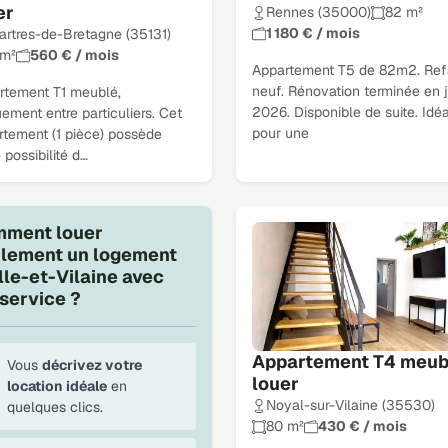
er
Rennes (35000)
82 m²
1 180 € / mois
artres-de-Bretagne (35131)
 m²
560 € / mois
Appartement T5 de 82m2. Refa
neuf. Rénovation terminée en j
rtement T1 meublé,
2026. Disponible de suite. Idéa
ement entre particuliers. Cet
pour une
rtement (1 pièce) possède
 possibilité d…
ment louer
ilement un logement
Ille-et-Vilaine avec
service ?
Appartement T4 meub
Vous
décrivez votre
louer
location idéale
en
Noyal-sur-Vilaine (35530)
quelques clics.
80 m²
430 € / mois