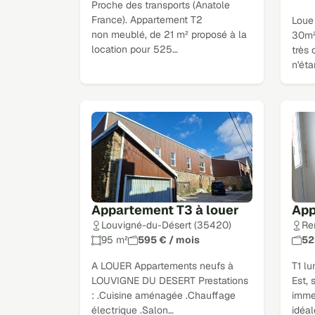
Proche des transports (Anatole
France). Appartement T2
Loue
non meublé, de 21 m² proposé à la
30m²,
location pour 525…
très 
n'éta
Appartement T3 à louer
App
Louvigné-du-Désert (35420)
Re
95 m²
595 € / mois
52
A LOUER Appartements neufs à
T1 l
LOUVIGNE DU DESERT Prestations
Est, 
: .Cuisine aménagée .Chauffage
imme
électrique .Salon…
idéa