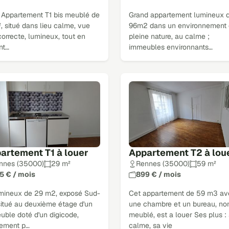
 Appartement T1 bis meublé de
Grand appartement lumineux 
 situé dans lieu calme, vue
96m2 dans un environnement
correcte, lumineux, tout en
pleine nature, au calme ;
nt…
immeubles environnants…
artement T1 à louer
Appartement T2 à lou
nnes (35000)
29 m²
Rennes (35000)
59 m²
5 € / mois
899 € / mois
umineux de 29 m2, exposé Sud-
Cet appartement de 59 m3 av
situé au deuxième étage d'un
une chambre et un bureau, no
uble doté d'un digicode,
meublé, est a louer Ses plus :
lement p…
calme, sa vie