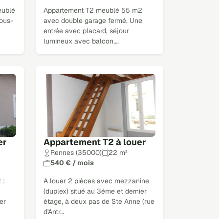
eublé
Appartement T2 meublé 55 m2
ous-
avec double garage fermé. Une
entrée avec placard, séjour
lumineux avec balcon,…
er
Appartement T2 à louer
Rennes (35000)
22 m²
540 € / mois
 :
A louer 2 pièces avec mezzanine
(duplex) situé au 3éme et dernier
er
étage, à deux pas de Ste Anne (rue
d'Antr…