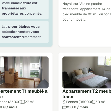
Votre
candidature est
Noyal-sur-Vilaine proche
transmise aux
transports. Appartement T4 de
propriétaires
concernés.
pied meublé de 80 m², disponi
pour un loyer…
Les
propriétaires vous
sélectionnent et vous
contactent
directement.
artement T1 meublé à
Appartement T2 meub
er
louer
nnes (35000)
27 m²
Rennes (35000)
50 m²
0 € / mois
850 € / mois