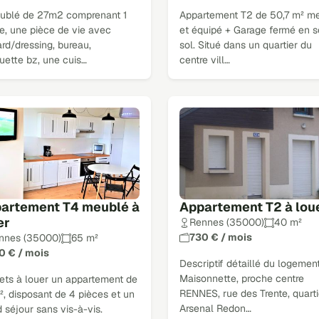
ublé de 27m2 comprenant 1
Appartement T2 de 50,7 m² m
e, une pièce de vie avec
et équipé + Garage fermé en s
rd/dressing, bureau,
sol. Situé dans un quartier du
uette bz, une cuis…
centre vill…
artement T4 meublé à
Appartement T2 à lou
er
Rennes (35000)
40 m²
730 € / mois
nnes (35000)
65 m²
0 € / mois
Descriptif détaillé du logement
Maisonnette, proche centre
ets à louer un appartement de
RENNES, rue des Trente, quarti
, disposant de 4 pièces et un
Arsenal Redon…
 séjour sans vis-à-vis.