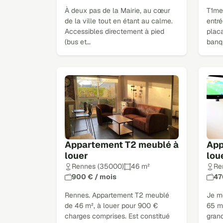
À deux pas de la Mairie, au cœur
T1me
de la ville tout en étant au calme.
entré
Accessibles directement à pied
placa
(bus et…
banq
Appartement T2 meublé à
App
louer
lou
Rennes (35000)
46 m²
Re
900 € / mois
47
Rennes. Appartement T2 meublé
Je m
de 46 m², à louer pour 900 €
65 m²
charges comprises. Est constitué
grand