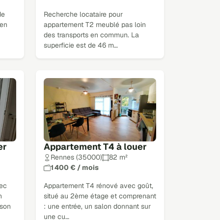
de
Recherche locataire pour
 en
appartement T2 meublé pas loin
des transports en commun. La
superficie est de 46 m…
er
Appartement T4 à louer
Rennes (35000)
82 m²
1 400 € / mois
ec
Appartement T4 rénové avec goût,
n
situé au 2ème étage et comprenant
 son
: une entrée, un salon donnant sur
une cu…