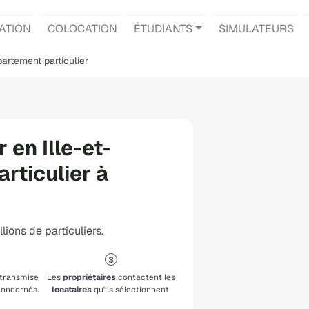
ATION
COLOCATION
ÉTUDIANTS
SIMULATEURS
artement particulier
en Ille-et-
articulier à
lions de particuliers.
 transmise
Les
propriétaires
contactent les
oncernés.
locataires
qu'ils sélectionnent.