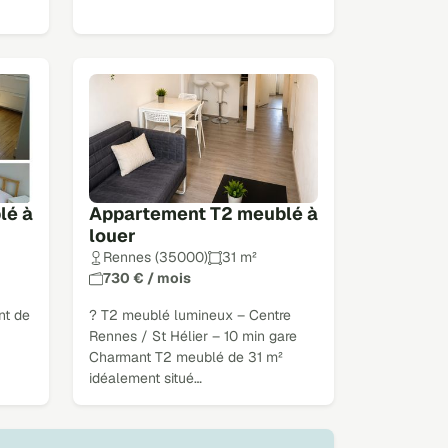
lé à
Appartement T2 meublé à
louer
Rennes (35000)
31 m²
730 € / mois
nt de
? T2 meublé lumineux – Centre
Rennes / St Hélier – 10 min gare
Charmant T2 meublé de 31 m²
idéalement situé…