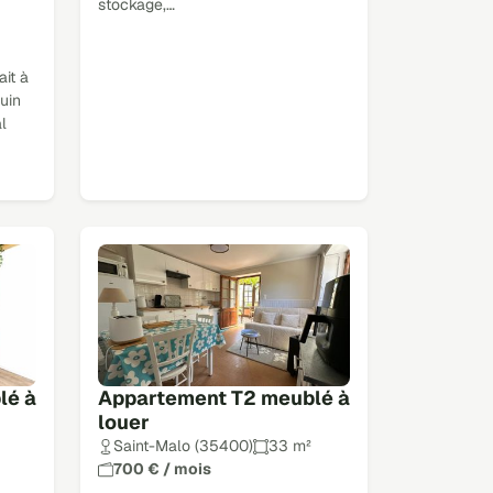
stockage,…
it à
uin
l
lé à
Appartement T2 meublé à
louer
Saint-Malo (35400)
33 m²
700 € / mois