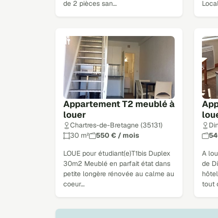
de 2 pièces san…
Loca
Appartement T2 meublé à
App
louer
lou
Chartres-de-Bretagne (35131)
Di
30 m²
550 € / mois
54
LOUE pour étudiant(e)T1bis Duplex
A lou
30m2 Meublé en parfait état dans
de Di
petite longère rénovée au calme au
hôte
coeur…
tout 