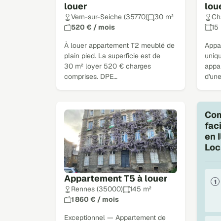
louer
lou
Vern-sur-Seiche (35770)
30 m²
Ch
520 € / mois
15
À louer appartement T2 meublé de
Appa
plain pied. La superficie est de
uniqu
30 m² loyer 520 € charges
appa
comprises. DPE…
d'une
Com
fac
en 
Loc
Appartement T5 à louer
Rennes (35000)
145 m²
1 860 € / mois
Exceptionnel — Appartement de