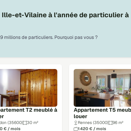
lle-et-Vilaine à l'année de particulier à
9 millions de particuliers. Pourquoi pas vous ?
artement T2 meublé à
Appartement T5 meub
er
louer
don (35600)
30 m²
Rennes (35000)
96 m²
0 € / mois
1 420 € / mois