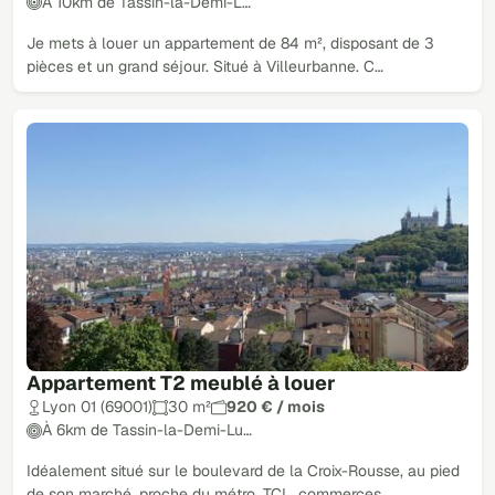
À 10km de Tassin-la-Demi-L…
Je mets à louer un appartement de 84 m², disposant de 3
pièces et un grand séjour. Situé à Villeurbanne. C…
Appartement T2 meublé à louer
Lyon 01 (69001)
30 m²
920 € / mois
À 6km de Tassin-la-Demi-Lu…
Idéalement situé sur le boulevard de la Croix-Rousse, au pied
de son marché, proche du métro, TCL, commerces…