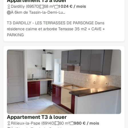
Appartement T3 à louer
Dardilly (69570)
68 m²
1 024 € / mois
À 6km de Tassin-la-Demi-Lu…
T3 DARDILLY - LES TERRASSES DE PARSONGE Dans
résidence calme et arborée Terrasse 35 m2 + CAVE +
PARKING
Appartement T3 à louer
Rillieux-la-Pape (69140)
60 m²
980 € / mois