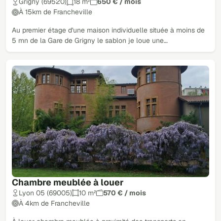
Grigny (69520)
18 m²
650 € / mois
À 15km de Francheville
Au premier étage d'une maison individuelle située à moins de
5 mn de la Gare de Grigny le sablon je loue une…
Chambre meublée à louer
Lyon 05 (69005)
10 m²
570 € / mois
À 4km de Francheville