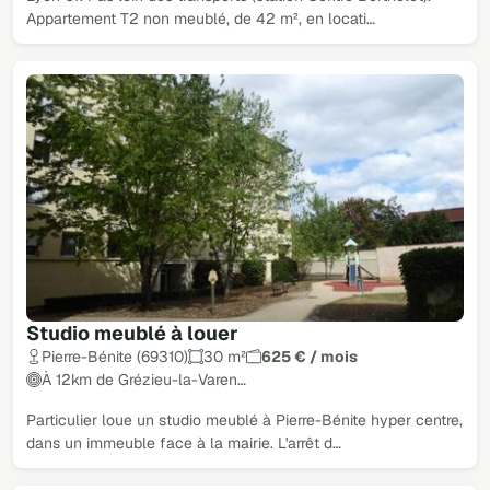
Appartement T2 non meublé, de 42 m², en locati…
Studio meublé à louer
Pierre-Bénite (69310)
30 m²
625 € / mois
À 12km de Grézieu-la-Varen…
Particulier loue un studio meublé à Pierre-Bénite hyper centre,
dans un immeuble face à la mairie. L'arrêt d…