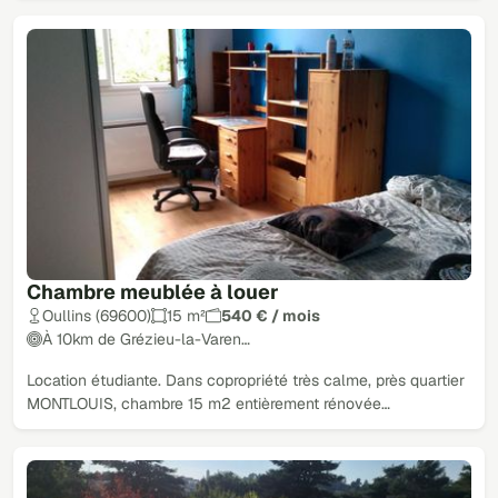
Chambre meublée à louer
Oullins (69600)
15 m²
540 € / mois
À 10km de Grézieu-la-Varen…
Location étudiante. Dans copropriété très calme, près quartier
MONTLOUIS, chambre 15 m2 entièrement rénovée…