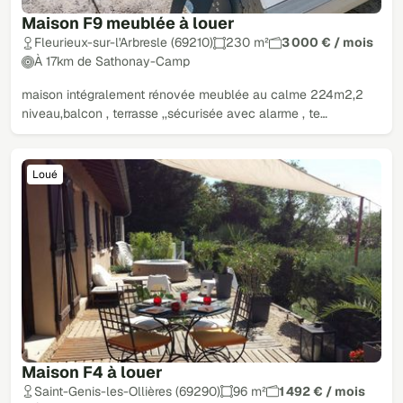
Maison F9 meublée à louer
Fleurieux-sur-l'Arbresle (69210)
230 m²
3 000 € / mois
À 17km de Sathonay-Camp
maison intégralement rénovée meublée au calme 224m2,2
niveau,balcon , terrasse ,,sécurisée avec alarme , te…
Loué
Maison F4 à louer
Saint-Genis-les-Ollières (69290)
96 m²
1 492 € / mois