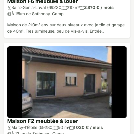
Maison F6 meublée à louer
Saint-Genis-Laval (69230)
210 m²
2 870 € / mois
À 16km de Sathonay-Camp
Maison de 210m² env sur deux niveaux avec jardin et garage
de 40m², Très lumineuse, peu de vis-à-vis. Entrée…
Maison F2 meublée à louer
Marcy-l'Étoile (69280)
50 m²
1 030 € / mois
À 13km de Sathonay-Camp