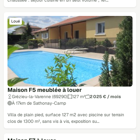
chaussée : séjour cuisine en un seul volume ; 1er…
Loué
Maison F5 meublée à louer
Grézieu-la-Varenne (69290)
127 m²
2 025 € / mois
À 17km de Sathonay-Camp
Villa de plain pied, surface 127 m2 avec piscine sur terrain
clos de 1300 m², sans vis à vis, exposition su…