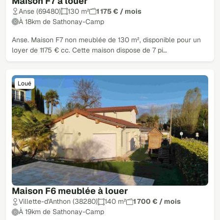
Maison F7 à louer
Loué
Anse (69480)
130 m²
1 175 € / mois
À 18km de Sathonay-Camp
Anse. Maison F7 non meublée de 130 m², disponible pour un
loyer de 1175 € cc. Cette maison dispose de 7 pi…
Loué
Maison F6 meublée à louer
Villette-d'Anthon (38280)
140 m²
1 700 € / mois
À 19km de Sathonay-Camp