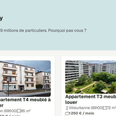
y
9 millions de particuliers. Pourquoi pas vous ?
Appartement T3 meub
artement T4 meublé à
louer
er
Villeurbanne (69100)
72 m
on (69500)
85 m²
1 250 € / mois