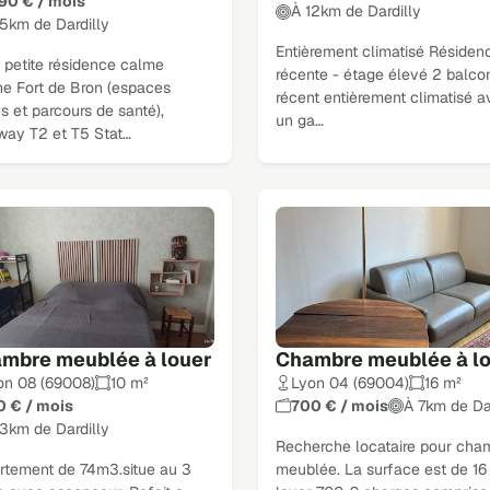
290 € / mois
À 12km de Dardilly
15km de Dardilly
Entièrement climatisé Résiden
 petite résidence calme
récente - étage élevé 2 balco
he Fort de Bron (espaces
récent entièrement climatisé 
s et parcours de santé),
un ga…
way T2 et T5 Stat…
mbre meublée à louer
Chambre meublée à l
on 08 (69008)
10 m²
Lyon 04 (69004)
16 m²
0 € / mois
700 € / mois
À 7km de Da
13km de Dardilly
Recherche locataire pour cha
rtement de 74m3.situe au 3
meublée. La surface est de 16