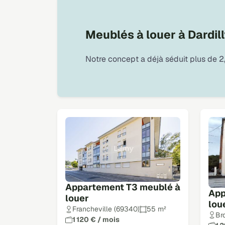
Meublés à louer à Dardill
Notre concept a déjà séduit plus de 2,
Appartement T3 meublé à
App
louer
lou
Francheville (69340)
55 m²
Br
1 120 € / mois