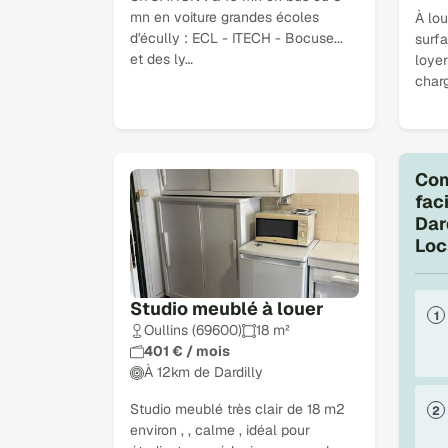
mn en voiture grandes écoles
À lo
d'écully : ECL - ITECH - Bocuse...
surfa
et des ly…
loye
charg
Com
fac
Dar
Loc
Studio meublé à louer
Oullins (69600)
18 m²
401 € / mois
À 12km de Dardilly
Studio meublé très clair de 18 m2
environ , , calme , idéal pour