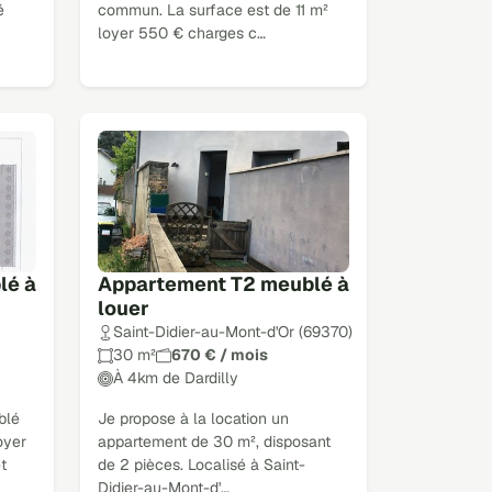
é
commun. La surface est de 11 m²
loyer 550 € charges c…
lé à
Appartement T2 meublé à
louer
Saint-Didier-au-Mont-d'Or (69370)
30 m²
670 € / mois
À 4km de Dardilly
blé
Je propose à la location un
oyer
appartement de 30 m², disposant
t
de 2 pièces. Localisé à Saint-
Didier-au-Mont-d'…