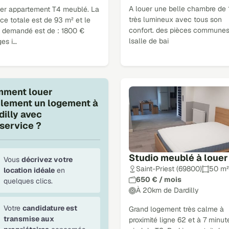
A louer une belle chambre de 
uer appartement T4 meublé. La
très lumineux avec tous son
ce totale est de 93 m² et le
confort. des pièces communes
r demandé est de : 1800 €
lsalle de bai
es i…
ment louer
ilement un logement à
dilly avec
service ?
Studio meublé à louer
Vous
décrivez votre
Saint-Priest (69800)
50 m²
location idéale
en
650 € / mois
quelques clics.
À 20km de Dardilly
Votre
candidature est
Grand logement très calme à
transmise aux
proximité ligne 62 et à 7 minut