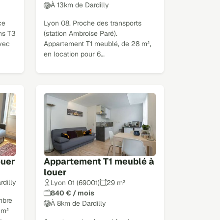
À 13km de Dardilly
ce
Lyon 08. Proche des transports
ns T3
(station Ambroise Paré).
avec
Appartement T1 meublé, de 28 m²,
en location pour 6…
ouer
Appartement T1 meublé à
louer
rdilly
Lyon 01 (69001)
29 m²
840 € / mois
mbre
À 8km de Dardilly
 m²