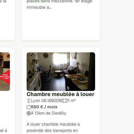
s la
places dans mezzanine. 1er étage
immeuble a…
Chambre meublée à louer
Lyon 08 (69008)
11 m²
550 € / mois
À 13km de Dardilly
À louer chambre meublée à
sé à
proximité des transports en