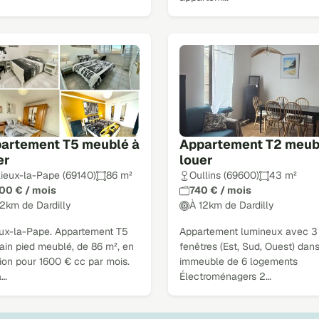
artement T5 meublé à
Appartement T2 meub
er
louer
llieux-la-Pape (69140)
86 m²
Oullins (69600)
43 m²
600 € / mois
740 € / mois
12km de Dardilly
À 12km de Dardilly
ieux-la-Pape. Appartement T5
Appartement lumineux avec 3
ain pied meublé, de 86 m², en
fenêtres (Est, Sud, Ouest) dans
ion pour 1600 € cc par mois.
immeuble de 6 logements
a…
Électroménagers 2…