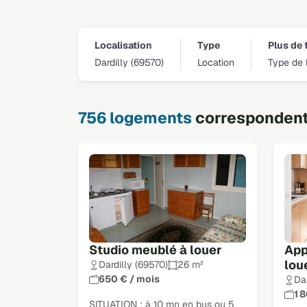
Localisation
Type
Plus de f
Dardilly (69570)
Location
Type de 
756 logements
correspondent 
Studio meublé à louer
App
lou
Dardilly (69570)
26 m²
650 € / mois
Dar
1 
SITUATION : à 10 mn en bus ou 5