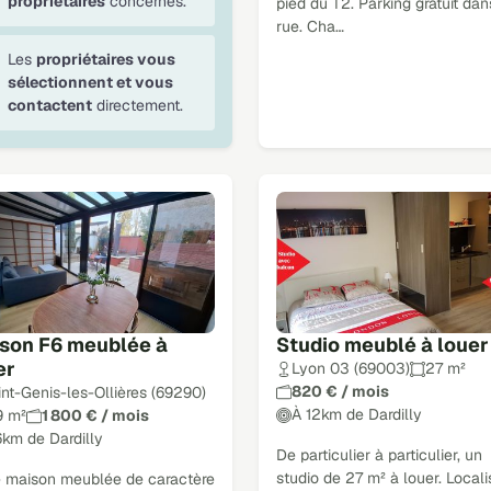
propriétaires
concernés.
pied du T2. Parking gratuit dan
rue. Cha…
Les
propriétaires vous
sélectionnent et vous
contactent
directement.
son F6 meublée à
Studio meublé à louer
er
Lyon 03 (69003)
27 m²
820 € / mois
int-Genis-les-Ollières (69290)
À 12km de Dardilly
9 m²
1 800 € / mois
6km de Dardilly
De particulier à particulier, un
studio de 27 m² à louer. Locali
e maison meublée de caractère