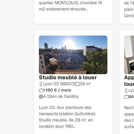
quartier MONTLOUIS, chambre 15
de 1
m2 entièrement rénovée…
plein
Geni
Studio meublé à louer
App
lou
Lyon 03 (69003)
28 m²
1 190 € / mois
Ly
À 12km de Dardilly
96
Lyon 03. Aux alentours des
Rech
transports (station Guillotière).
appa
Studio meublé, de 28 m², en
des 
location pour 1190…
surfa