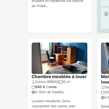
étudiant en médecine car proche
de l'hôpit…
Chambre meublée à louer
Mai
lou
Oullins (69600)
15 m²
540 € / mois
Sa
À 12km de Dardilly
13
À 
Location étudiante. Dans
copropriété très calme, près
Bell