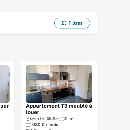
Filtres
ouer
Appartement T3 meublé à
louer
Lyon 07 (69007)
61 m²
1 080 € / mois