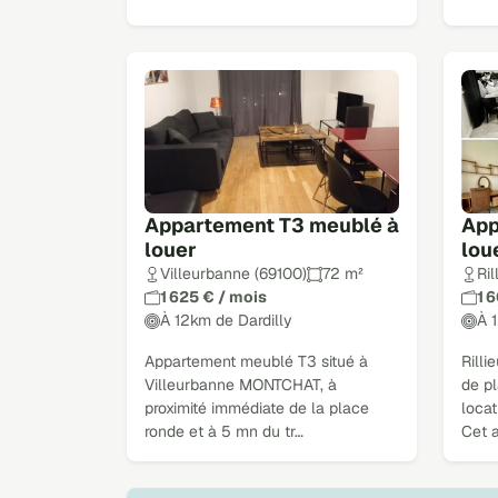
Appartement T3 meublé à
App
louer
lou
Villeurbanne (69100)
72 m²
Ri
1 625 € / mois
1 
À 12km de Dardilly
À 
Appartement meublé T3 situé à
Rill
Villeurbanne MONTCHAT, à
de pl
proximité immédiate de la place
locat
ronde et à 5 mn du tr…
Cet 