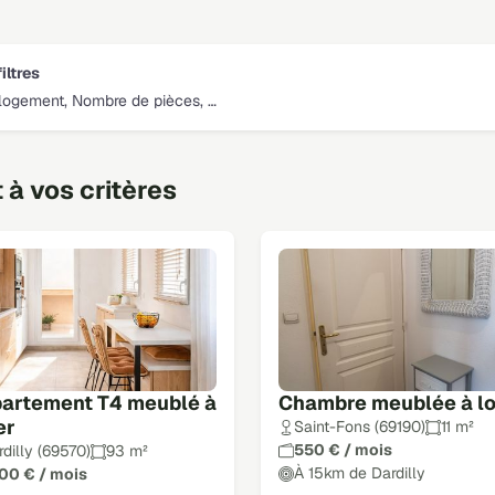
iltres
logement, Nombre de pièces, …
à vos critères
artement T4 meublé à
Chambre meublée à l
er
Saint-Fons (69190)
11 m²
550 € / mois
dilly (69570)
93 m²
À 15km de Dardilly
800 € / mois