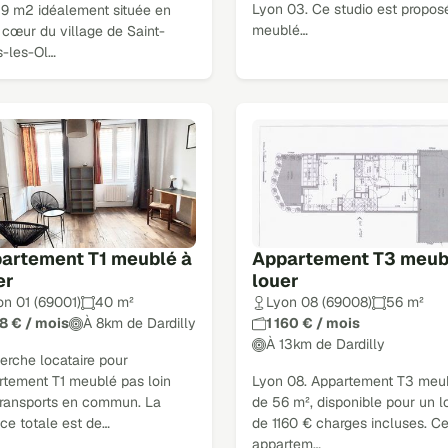
Lyon 03. Ce studio est propos
39 m2 idéalement située en
meublé…
 cœur du village de Saint-
s-les-Ol…
artement T1 meublé à
Appartement T3 meub
er
louer
on 01 (69001)
40 m²
Lyon 08 (69008)
56 m²
8 € / mois
À 8km de Dardilly
1 160 € / mois
À 13km de Dardilly
erche locataire pour
rtement T1 meublé pas loin
Lyon 08. Appartement T3 meu
transports en commun. La
de 56 m², disponible pour un l
ce totale est de…
de 1160 € charges incluses. Ce
appartem…