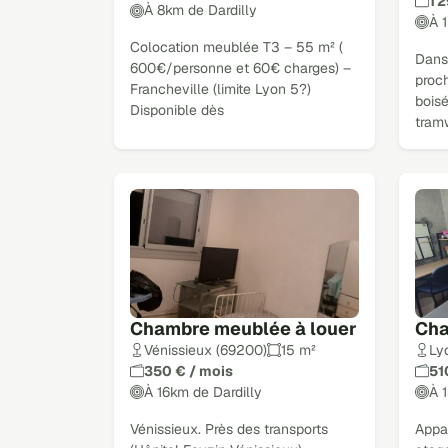
1 
À 8km de Dardilly
À 
Colocation meublée T3 – 55 m² (
Dans
600€/personne et 60€ charges) –
proc
Francheville (limite Lyon 5?)
boisé
Disponible dès
tram
Chambre meublée à louer
Cha
Vénissieux (69200)
15 m²
Ly
350 € / mois
51
À 16km de Dardilly
À 
Vénissieux. Près des transports
Appa