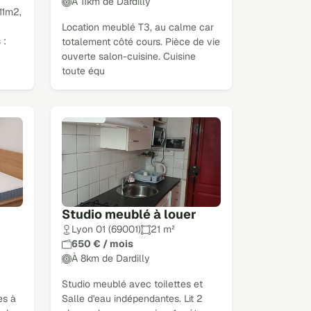
À 11km de Dardilly
11m2,
Location meublé T3, au calme car
 :
totalement côté cours. Pièce de vie
ouverte salon-cuisine. Cuisine
toute équ
Studio meublé à louer
Lyon 01 (69001)
21 m²
650 € / mois
À 8km de Dardilly
Studio meublé avec toilettes et
es à
Salle d'eau indépendantes. Lit 2