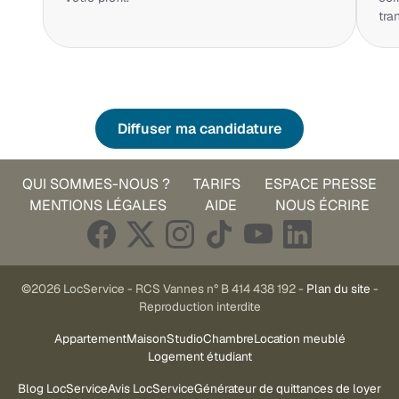
tra
Diffuser ma candidature
QUI SOMMES-NOUS ?
TARIFS
ESPACE PRESSE
MENTIONS LÉGALES
AIDE
NOUS ÉCRIRE
©2026 LocService - RCS Vannes n° B 414 438 192 -
Plan du site
-
Reproduction interdite
Appartement
Maison
Studio
Chambre
Location meublé
Logement étudiant
Blog LocService
Avis LocService
Générateur de quittances de loyer