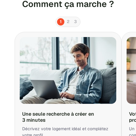
Comment ça marche ?
1
2
3
Une seule recherche à créer en
Vo
3 minutes
pr
Décrivez votre logement idéal et complétez
Un 
votre profil.
cor