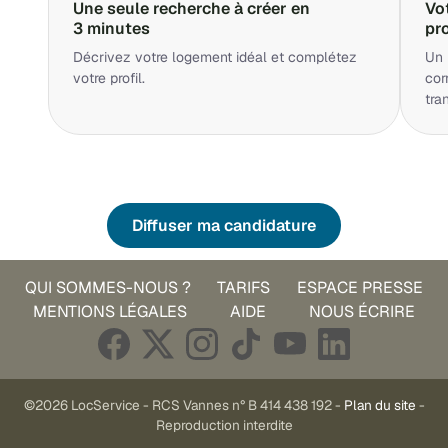
Une seule recherche à créer en
Vo
3 minutes
pr
Décrivez votre logement idéal et complétez
Un 
votre profil.
cor
tra
Diffuser ma candidature
QUI SOMMES-NOUS ?
TARIFS
ESPACE PRESSE
MENTIONS LÉGALES
AIDE
NOUS ÉCRIRE
©2026 LocService - RCS Vannes n° B 414 438 192 -
Plan du site
-
Reproduction interdite