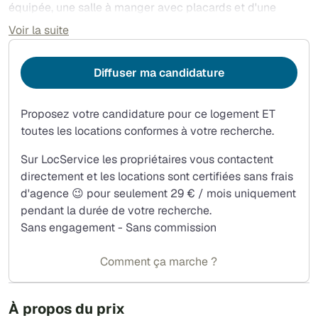
équipée, une salle à manger avec placards et d'une
buanderie avec deux machines à laver et un sèche-linge.
Voir la suite
Les charges comprises dans la colocation sont: eau
chaude, eau froide, chauffage et internet.
Diffuser ma candidature
Proposez votre candidature pour ce logement ET
toutes les locations conformes à votre recherche.
Sur LocService les propriétaires vous contactent
directement et les locations sont certifiées sans frais
d'agence 😉 pour seulement 29 € / mois uniquement
pendant la durée de votre recherche.
Sans engagement - Sans commission
Comment ça marche ?
À propos du prix