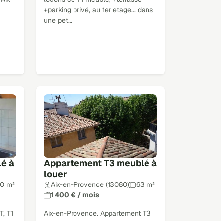
+parking privé, au 1er etage... dans
une pet…
é à
Appartement T3 meublé à
louer
0 m²
Aix-en-Provence (13080)
63 m²
1 400 € / mois
, T1
Aix-en-Provence. Appartement T3