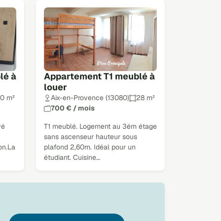
lé à
Appartement T1 meublé à
louer
0 m²
Aix-en-Provence (13080)
28 m²
700 € / mois
vé
T1 meublé. Logement au 3ém étage
sans ascenseur hauteur sous
on.La
plafond 2,60m. Idéal pour un
étudiant. Cuisine…