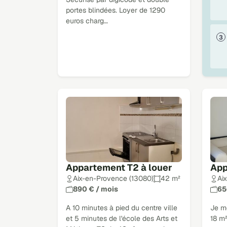
portes blindées. Loyer de 1290
euros charg…
Appartement T2 à louer
App
Aix-en-Provence (13080)
42 m²
Ai
890 € / mois
65
A 10 minutes à pied du centre ville
Je m
et 5 minutes de l'école des Arts et
18 m²