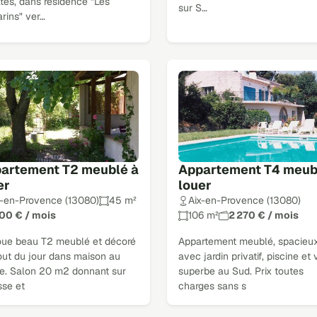
tés, dans résidence "Les
sur S…
rins" ver…
artement T2 meublé à
Appartement T4 meub
er
louer
x-en-Provence (13080)
45 m²
Aix-en-Provence (13080)
400 € / mois
106 m²
2 270 € / mois
loue beau T2 meublé et décoré
Appartement meublé, spacieux
out du jour dans maison au
avec jardin privatif, piscine et
e. Salon 20 m2 donnant sur
superbe au Sud. Prix toutes
sse et
charges sans s