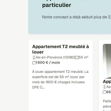
particulier
Notre concept a déjà séduit plus de 2,
Appartement T2 meublé à
louer
Aix-en-Provence (13080)
55 m²
1 600 € / mois
À louer appartement T2 meublé. La
superficie est de 55 m² loyer par
App
mois de 1600 € charges incluses.
Ai
DPE C…
65
Parti
pièce