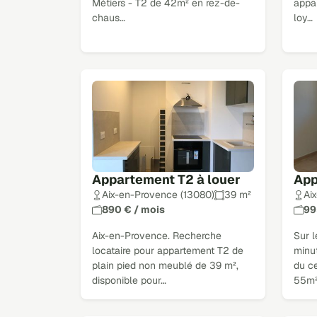
Métiers - T2 de 42m² en rez-de-
appa
chaus…
loy…
Appartement T2 à louer
App
Aix-en-Provence (13080)
39 m²
Ai
890 € / mois
99
Aix-en-Provence. Recherche
Sur l
locataire pour appartement T2 de
minu
plain pied non meublé de 39 m²,
du ce
disponible pour…
55m