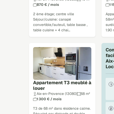
870 € / mois
1 
2 ème étage; centre ville
Appa
Séjour/cuisine: canapé
58m²
convertible,fauteuil, table basse ,
suré
table cuisine + 4 chai…
1.90 
Com
fac
Aix
Loc
Appartement T3 meublé à
louer
Aix-en-Provence (13080)
68 m²
1 300 € / mois
T3 de 68 m² dans résidence calme.
Sécurisé par digicode et double