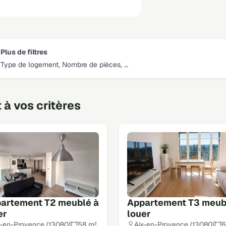
Plus de filtres
Type de logement, Nombre de pièces, …
à vos critères
artement T2 meublé à
Appartement T3 meub
er
louer
x-en-Provence (13080)
58 m²
Aix-en-Provence (13080)
6