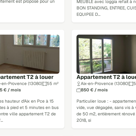
rtement est proposé pour un
MEUBLE avec loggia refait à ne
BON STANDING, ENTREE, CUI
EQUIPEE D…
artement T2 à louer
Appartement T2 à lou
x-en-Provence (13080)
55 m²
Aix-en-Provence (13080)
5
5 € / mois
850 € / mois
es hauteur d'Aix en Pce à 15
Particulier loue : - appartemen
tes à pied et 5 minutes en bus
vide, vue dégagée, sans vis à 
ntre ville appartement T2 de
de 50 m2, entièrement rénové
²…
2018, si