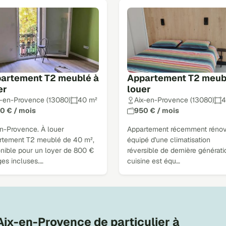
artement T2 meublé à
Appartement T2 meub
er
louer
x-en-Provence (13080)
40 m²
Aix-en-Provence (13080)
4
0 € / mois
950 € / mois
en-Provence. À louer
Appartement récemment réno
rtement T2 meublé de 40 m²,
équipé d'une climatisation
onible pour un loyer de 800 €
réversible de dernière générati
ges incluses.…
cuisine est équ…
ix-en-Provence de particulier à