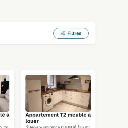
Filtres
lé à
Appartement T2 meublé à
louer
5 m²
Aix-en-Provence (13080)
36 m²