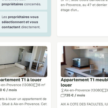
propriétaires
concernés.
en-Provence, au 4? et dernier
étage d'un…
Les
propriétaires vous
sélectionnent et vous
contactent
directement.
artement T1 à louer
Appartement T1 meubl
louer
x-en-Provence (13080)
18 m²
0 € / mois
Aix-en-Provence (13080)
3
735 € / mois
ets à louer un appartement de
. Situé à Aix-en-Provence. Cet
AIX A COTE DES FACULTES, IUT