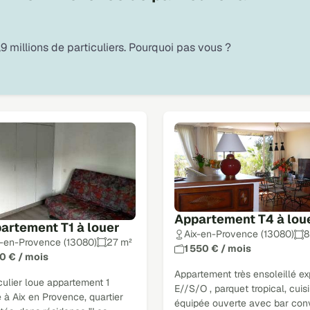
9 millions de particuliers. Pourquoi pas vous ?
Appartement T4 à lou
artement T1 à louer
Aix-en-Provence (13080)
8
x-en-Provence (13080)
27 m²
1 550 € / mois
0 € / mois
Appartement très ensoleillé e
culier loue appartement 1
E//S/O , parquet tropical, cuis
 à Aix en Provence, quartier
équipée ouverte avec bar conv