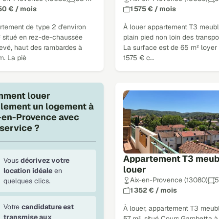
150 € / mois
1 575 € / mois
rtement de type 2 d'environ
À louer appartement T3 meubl
 situé en rez-de-chaussée
plain pied non loin des transpo
levé, haut des rambardes à
La surface est de 65 m² loyer
m. La piè
1575 € c…
ment louer
ilement un logement à
-en-Provence avec
service ?
Appartement T3 meub
Vous
décrivez votre
louer
location idéale
en
Aix-en-Provence (13080)
5
quelques clics.
1 352 € / mois
Votre
candidature est
À louer, appartement T3 meub
transmise aux
57 m², situé Cours Gambetta à 