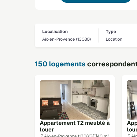
Localisation
Type
Aix-en-Provence (13080)
Location
150 logements
correspondent 
Appartement T2 meublé à
App
louer
lou
Aix-en-Provence (13080)
40 m²
Ai