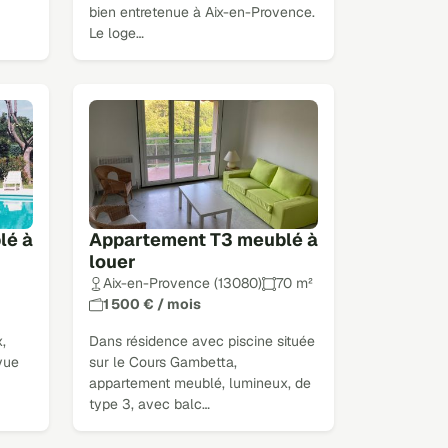
bien entretenue à Aix-en-Provence.
Le loge…
lé à
Appartement T3 meublé à
louer
Aix-en-Provence (13080)
70 m²
1 500 € / mois
,
Dans résidence avec piscine située
 vue
sur le Cours Gambetta,
appartement meublé, lumineux, de
type 3, avec balc…