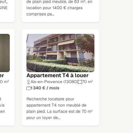
uf,,
de plain pied meublé, de 63 m², en
SINE
location pour 1400 € charges
comprises pa…
er
Appartement T4 à louer
0 m²
Aix-en-Provence (13080)
70 m²
1 340 € / mois
t
Recherche locataire pour
vis
appartement T4 non meublé de
 en
plain pied. La surface est de 70 m²
pour un loyer de…