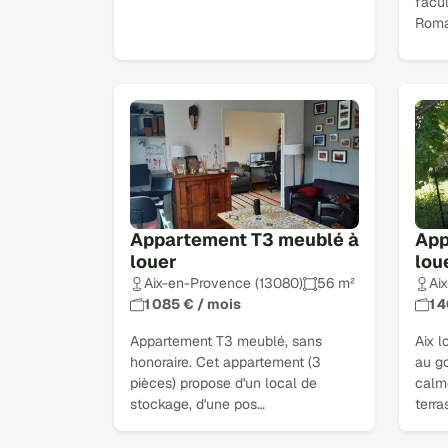
facul
Roma
Appartement T3 meublé à
App
louer
lou
Aix-en-Provence (13080)
56 m²
Ai
1 085 € / mois
1 
Appartement T3 meublé, sans
Aix 
honoraire. Cet appartement (3
au g
pièces) propose d'un local de
calm
stockage, d'une pos…
terra