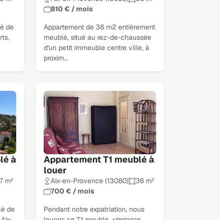
810 € / mois
é de
Appartement de 36 m2 entièrement
rts.
meublé, situé au rez-de-chaussée
d'un petit immeuble centre ville, à
proxim…
lé à
Appartement T1 meublé à
louer
7 m²
Aix-en-Provence (13080)
36 m²
700 € / mois
lé de
Pendant notre expatriation, nous
Aix-
louons ce T1 meuble, +terrasse