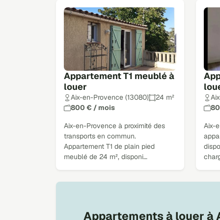
Appartement T1 meublé à
App
louer
lou
Aix-en-Provence (13080)
24 m²
Ai
800 € / mois
80
Aix-en-Provence à proximité des
Aix-
transports en commun.
appa
Appartement T1 de plain pied
disp
meublé de 24 m², disponi…
char
Appartements à louer à A