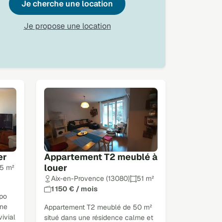
Je cherche une location
Je propose une location
er
Appartement T2 meublé à
louer
5 m²
Aix-en-Provence (13080)
51 m²
1 150 € / mois
xpo
ine
Appartement T2 meublé de 50 m²
ivial
situé dans une résidence calme et