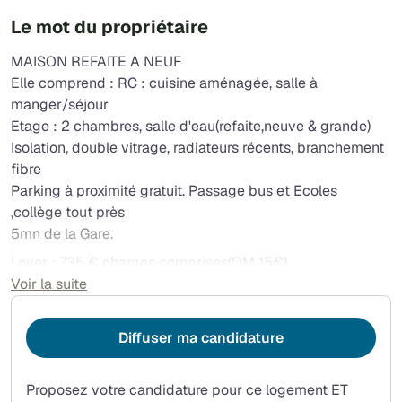
Le mot du propriétaire
MAISON REFAITE A NEUF
Elle comprend : RC : cuisine aménagée, salle à
manger/séjour
Etage : 2 chambres, salle d'eau(refaite,neuve & grande)
Isolation, double vitrage, radiateurs récents, branchement
fibre
Parking à proximité gratuit. Passage bus et Ecoles
,collège tout près
5mn de la Gare.
Loyer : 735 € charges comprises(OM 15€)
Etablissement bail & Etat des lieux:100€ ( ce n'est pas
Voir la suite
une Agence)
Si, vous êtes intéressé merci d'envoyer 1 message sur le
Diffuser ma candidature
site avec votre situation Perso & Prof. Revenus égales à 3
x le loyer charges comprises.
Proposez votre candidature pour ce logement ET
Les premiers contacts se feront par téléphone. Visites