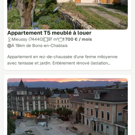
Appartement T5 meublé à louer
Mieussy (74440)
97 m²
1 700 € / mois
À 19km de Bons-en-Chablais
Appartement en rez-de-chaussée d'une ferme mitoyenne
avec terrasse et jardin. Entièrement rénové (isolation…