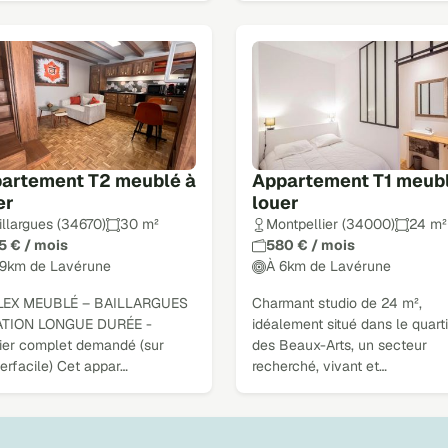
artement T2 meublé à
Appartement T1 meubl
er
louer
illargues (34670)
30 m²
Montpellier (34000)
24 m²
5 € / mois
580 € / mois
19km de Lavérune
À 6km de Lavérune
EX MEUBLÉ – BAILLARGUES
Charmant studio de 24 m²,
TION LONGUE DURÉE -
idéalement situé dans le quart
ier complet demandé (sur
des Beaux-Arts, un secteur
erfacile) Cet appar…
recherché, vivant et…