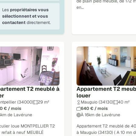
de plain pied meublé, de 172 m
en…
Les
propriétaires vous
sélectionnent et vous
contactent
directement.
artement T2 meublé à
Appartement T2 meub
er
louer
ntpellier (34000)
29 m²
Mauguio (34130)
40 m²
0 € / mois
640 € / mois
6km de Lavérune
À 16km de Lavérune
iculier loue MONTPELLIER T2
Appartement T2 meublé de 4
 refait à neuf MEUBLÉ
à Mauguio (34130) ( A 10 mn 