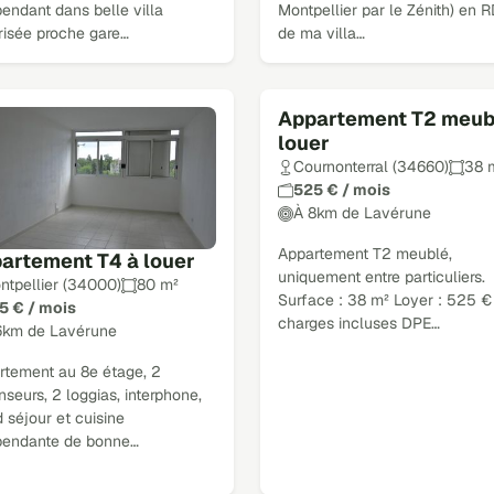
endant dans belle villa
Montpellier par le Zénith) en 
risée proche gare…
de ma villa…
Appartement T2 meub
louer
Cournonterral (34660)
38 
525 € / mois
À 8km de Lavérune
Appartement T2 meublé,
artement T4 à louer
uniquement entre particuliers.
ntpellier (34000)
80 m²
Surface : 38 m² Loyer : 525 €
5 € / mois
charges incluses DPE…
6km de Lavérune
rtement au 8e étage, 2
seurs, 2 loggias, interphone,
 séjour et cuisine
pendante de bonne…