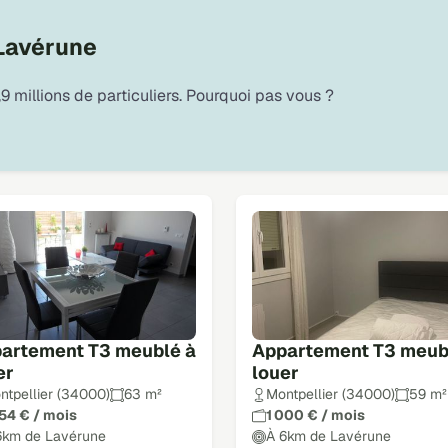
 Lavérune
9 millions de particuliers. Pourquoi pas vous ?
artement T3 meublé à
Appartement T3 meub
er
louer
ntpellier (34000)
63 m²
Montpellier (34000)
59 m²
554 € / mois
1 000 € / mois
6km de Lavérune
À 6km de Lavérune