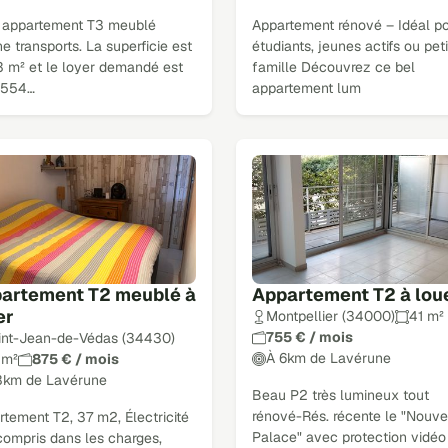
 appartement T3 meublé
Appartement rénové – Idéal p
e transports. La superficie est
étudiants, jeunes actifs ou peti
3 m² et le loyer demandé est
famille Découvrez ce bel
 1554…
appartement lum
artement T2 meublé à
Appartement T2 à lou
er
Montpellier (34000)
41 m²
755 € / mois
int-Jean-de-Védas (34430)
À 6km de Lavérune
 m²
875 € / mois
3km de Lavérune
Beau P2 très lumineux tout
rénové-Rés. récente le "Nouv
tement T2, 37 m2, Électricité
Palace" avec protection vidéo
compris dans les charges,