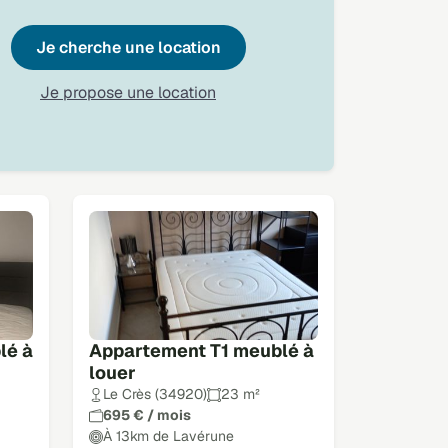
Je cherche une location
Je propose une location
lé à
Appartement T1 meublé à
louer
Le Crès (34920)
23 m²
695 € / mois
À 13km de Lavérune