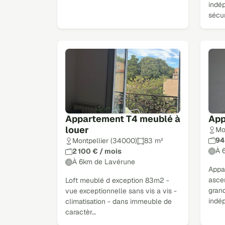
indép
sécu
Appartement T4 meublé à
App
louer
Mo
94
Montpellier (34000)
83 m²
À 
2 100 € / mois
À 6km de Lavérune
Appa
ascen
Loft meublé d exception 83m2 -
grand
vue exceptionnelle sans vis a vis -
indé
climatisation - dans immeuble de
caractèr…