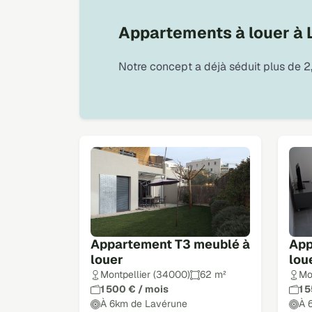
Appartements à louer à
Notre concept a déjà séduit plus de 2,
Appartement T3 meublé à
App
louer
lou
Montpellier (34000)
62 m²
Mo
1 500 € / mois
1 
À 6km de Lavérune
À 