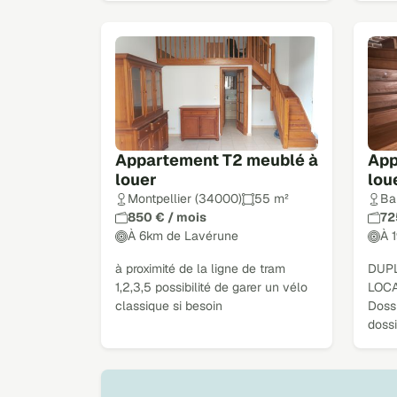
Appartement T2 meublé à
App
louer
lou
Montpellier (34000)
55 m²
Ba
850 € / mois
72
À 6km de Lavérune
À 
à proximité de la ligne de tram
DUPL
1,2,3,5 possibilité de garer un vélo
LOCA
classique si besoin
Doss
dossi