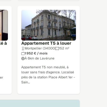
é à
Appartement T5 à louer
Montpellier (34000)
152 m²
1 952 € / mois
À 6km de Lavérune
Appartement T5 non meublé, à
louer sans frais d'agence. Localisé
près de la station Place Albert 1er -
ier
Sain…