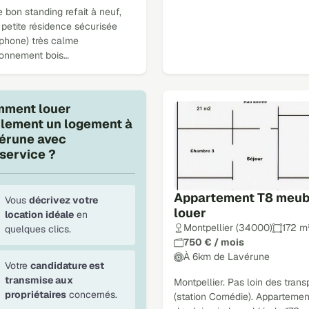
 bon standing refait à neuf,
petite résidence sécurisée
rphone) très calme
ronnement bois…
ment louer
ilement un logement à
érune avec
service ?
Appartement T8 meub
Vous
décrivez votre
louer
location idéale
en
Montpellier (34000)
172 m
quelques clics.
750 € / mois
À 6km de Lavérune
Votre
candidature est
transmise aux
Montpellier. Pas loin des trans
propriétaires
concernés.
(station Comédie). Appartemen