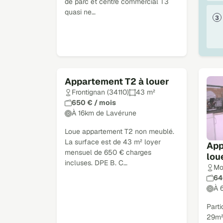
de parc et centre commercial T3
quasi ne…
Appartement T2 à louer
Frontignan (34110)
43 m²
650 € / mois
À 16km de Lavérune
Loue appartement T2 non meublé.
La surface est de 43 m² loyer
App
mensuel de 650 € charges
lou
incluses. DPE B. C…
Mo
64
À 
Part
29m²