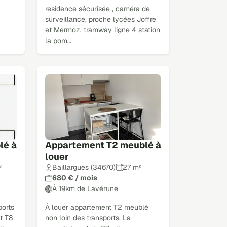
residence sécurisée , caméra de
surveillance, proche lycées Joffre
et Mermoz, tramway ligne 4 station
la pom…
lé à
Appartement T2 meublé à
louer
²
Baillargues (34670)
27 m²
680 € / mois
À 19km de Lavérune
ports
À louer appartement T2 meublé
t T8
non loin des transports. La