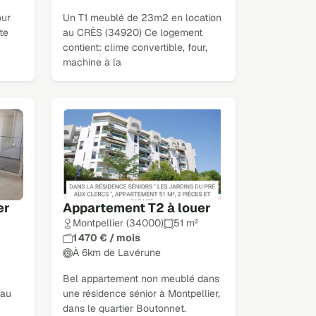
our
Un T1 meublé de 23m2 en location
te
au CRÈS (34920) Ce logement
contient: clime convertible, four,
machine à la
er
Appartement T2 à louer
Montpellier (34000)
51 m²
1 470 € / mois
À 6km de Lavérune
Bel appartement non meublé dans
eau
une résidence sénior à Montpellier,
dans le quartier Boutonnet.