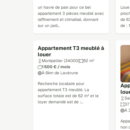
un havre de paix pour ce bel
Loue
appartement 3 pièces meublé avec
proch
raffinement et climatisé, donnant
de 6
sur un jard…
de :
Appartement T3 meublé à
louer
Montpellier (34000)
62 m²
1 500 € / mois
À 6km de Lavérune
Recherche locataire pour
App
appartement T3 meublé. La
lou
surface totale est de 62 m² et le
Sa
loyer demandé est de :…
37
À 
Appar
non 