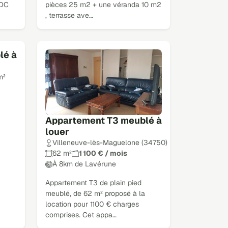
RDC
pièces 25 m2 + une véranda 10 m2
, terrasse ave…
lé à
m²
Appartement T3 meublé à
louer
Villeneuve-lès-Maguelone (34750)
62 m²
1 100 € / mois
À 8km de Lavérune
Appartement T3 de plain pied
meublé, de 62 m² proposé à la
location pour 1100 € charges
comprises. Cet appa…