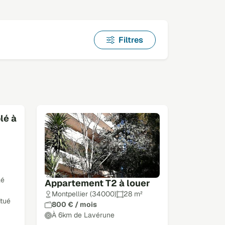
Filtres
lé à
lé
Appartement T2 à louer
Montpellier (34000)
28 m²
itué
800 € / mois
À 6km de Lavérune