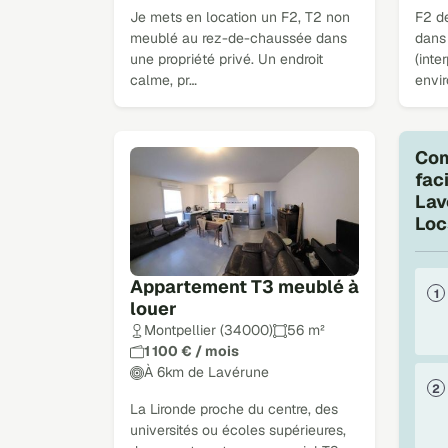
Je mets en location un F2, T2 non
F2 de
meublé au rez-de-chaussée dans
dans 
une propriété privé. Un endroit
(inte
calme, pr…
envi
Com
fac
Lav
Loc
Appartement T3 meublé à
louer
Montpellier (34000)
56 m²
1 100 € / mois
À 6km de Lavérune
La Lironde proche du centre, des
universités ou écoles supérieures,