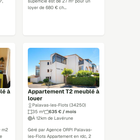
²,
superficie est de 27 m² pour un
loyer de 680 € ch…
lé à
Appartement T2 meublé à
louer
Palavas-les-Flots (34250)
35 m²
635 € / mois
À 12km de Lavérune
0 m2
Géré par Agence ORPI Palavas-
de
les-Flots Appartement en rdc, 2