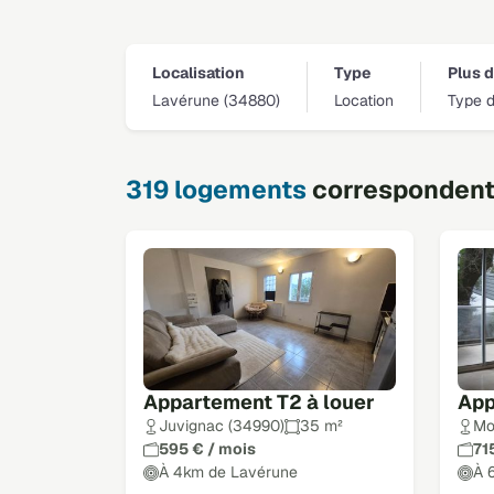
Localisation
Type
Plus d
Lavérune (34880)
Location
Type d
319 logements
correspondent 
Appartement T2 à louer
App
Juvignac (34990)
35 m²
Mo
595 € / mois
71
À 4km de Lavérune
À 